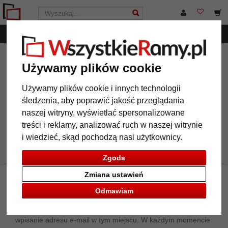
Menu
WszystkieRamy.pl
Marka
Nielsen Design
filtr: typ
Używamy plików cookie
ramy: ramka na zdjęcia
Używamy plików cookie i innych technologii
śledzenia, aby poprawić jakość przeglądania
naszej witryny, wyświetlać spersonalizowane
typ ramy: ramka na zdjęcia
wyczyść wszystkie filtry
treści i reklamy, analizować ruch w naszej witrynie
i wiedzieć, skąd pochodzą nasi użytkownicy.
Zgoda
Zmiana ustawień
Newsletter
Odmawiam
Jeżeli chcą Państwo otrzymywać nasz newsletter, prosimy o
wpisanie adresu e-mail w tym miejscu. W każdym momencie