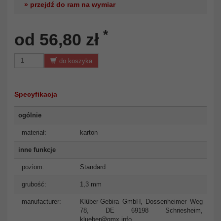
» przejdź do ram na wymiar
*
od 56,80 zł
do koszyka
Specyfikacja
ogólnie
materiał:
karton
inne funkcje
poziom:
Standard
grubość:
1,3 mm
manufacturer:
Klüber-Gebira GmbH, Dossenheimer Weg
78, DE 69198 Schriesheim,
klueber@gmx.info