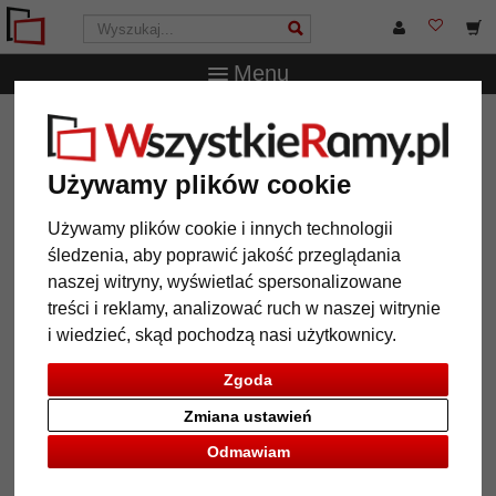
Menu
WszystkieRamy.pl
Passe-partout
Indywidualne wycięcie
Passe-partout 1,3 mm z papieru teksturowanego, z
indywidualnym wycięciem
Używamy plików cookie
Passe-partout 1,3 mm z papieru
Używamy plików cookie i innych technologii
teksturowanego, z
śledzenia, aby poprawić jakość przeglądania
indywidualnym wycięciem
naszej witryny, wyświetlać spersonalizowane
treści i reklamy, analizować ruch w naszej witrynie
i wiedzieć, skąd pochodzą nasi użytkownicy.
Zgoda
Zmiana ustawień
Odmawiam