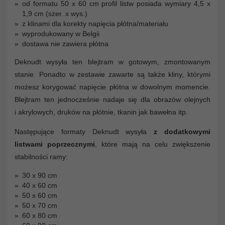
od formatu 50 x 60 cm profil listw posiada wymiary 4,5 x
1,9 cm (szer. x wys.)
z klinami dla korekty napięcia płótna/materiału
wyprodukowany w Belgii
dostawa nie zawiera płótna
Deknudt wysyła ten blejtram w gotowym, zmontowanym
stanie. Ponadto w zestawie zawarte są także kliny, którymi
możesz korygować napięcie płótna w dowolnym momencie.
Blejtram ten jednocześnie nadaje się dla obrazów olejnych
i akrylowych, druków na płótnie, tkanin jak bawełna itp.
Następujące formaty Deknudt wysyła
z dodatkowymi
listwami poprzecznymi
, które mają na celu zwiększenie
stabilności ramy:
30 x 90 cm
40 x 60 cm
50 x 60 cm
50 x 70 cm
60 x 80 cm