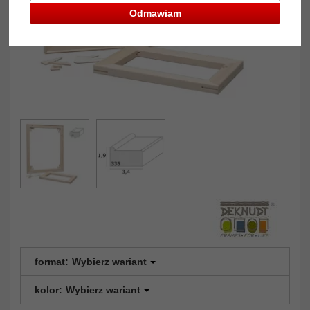
Odmawiam
format:
Wybierz wariant
kolor:
Wybierz wariant