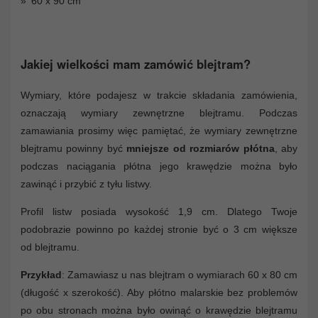
60 x 90 cm
Jakiej wielkości mam zamówić blejtram?
Wymiary, które podajesz w trakcie składania zamówienia,
oznaczają wymiary zewnętrzne blejtramu. Podczas
zamawiania prosimy więc pamiętać, że wymiary zewnętrzne
blejtramu powinny być
mniejsze od rozmiarów płótna
, aby
podczas naciągania płótna jego krawędzie można było
zawinąć i przybić z tyłu listwy.
Profil listw posiada wysokość 1,9 cm. Dlatego Twoje
podobrazie powinno po każdej stronie być o 3 cm większe
od blejtramu.
Przykład
: Zamawiasz u nas blejtram o wymiarach 60 x 80 cm
(długość x szerokość). Aby płótno malarskie bez problemów
po obu stronach można było owinąć o krawędzie blejtramu