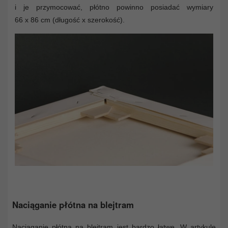
i je przymocować, płótno powinno posiadać wymiary
66 x 86 cm (długość x szerokość).
Naciąganie płótna na blejtram
Naciąganie płótna na blejtram jest bardzo łatwe. W artykule