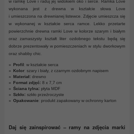
w ramkę Love i raduj jej widokiem oko i serce. Ramka Love
wykonana jest z drewna w kształcie słowa Love
i umieszczona na drewnianej listewce. Zdjęcie umieszcza się
w wykonanej w kształcie serca ramce. Lekko przetarte
powierzchnie drewna ramki Love w kolorze szarym i białym
oraz zamaszysty kształt liter ozdobnego tekstu będą się
dobrze prezentowały w pomieszczeniach w stylu dworkowym
oraz shabby chic.
Profil
: w kształcie serca
Kolor
: szary i biały, z czarnym ozdobnym napisem
Materiał:
drewno
Format zdjęć:
8 x 7,7 cm
Ściana tylna:
płyta MDF
Szkło:
szkło przeźroczyste
Opakowanie
: produkt zapakowany w ochronny karton
Daj się zainspirować – ramy na zdjęcia marki