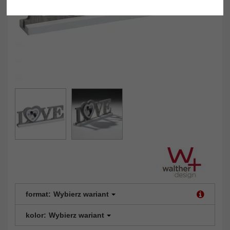
format:
Wybierz wariant
kolor:
Wybierz wariant