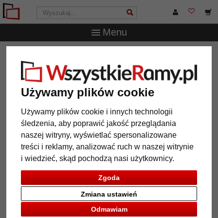
Menu
WszystkieRamy.pl
Marka
Walther Design
Rama
drewniana Love
Rama drewniana Love
Używamy plików cookie
Używamy plików cookie i innych technologii
śledzenia, aby poprawić jakość przeglądania
naszej witryny, wyświetlać spersonalizowane
treści i reklamy, analizować ruch w naszej witrynie
i wiedzieć, skąd pochodzą nasi użytkownicy.
Zgoda
Zmiana ustawień
Powrót
Dalej
Odmawiam