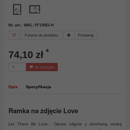
Nr. art.: WAL-YF199D-H
Pytania do produktu
Porównaj
*
74,10 zł
do koszyka
Opis
Specyfikacja
Ramka na zdjęcie Love
Let There Be Love
... Opraw zdjęcie z ukochaną osobą