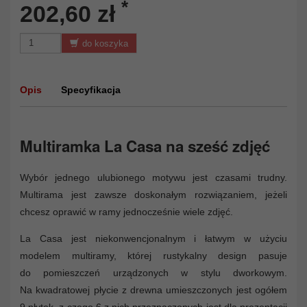
*
202,60 zł
do koszyka
Opis
Specyfikacja
Multiramka La Casa na sześć zdjęć
Wybór jednego ulubionego motywu jest czasami trudny.
Multirama jest zawsze doskonałym rozwiązaniem, jeżeli
chcesz oprawić w ramy jednocześnie wiele zdjęć.
La Casa jest niekonwencjonalnym i łatwym w użyciu
modelem multiramy, której rustykalny design pasuje
do pomieszczeń urządzonych w stylu dworkowym.
Na kwadratowej płycie z drewna umieszczonych jest ogółem
9 płytek, z czego 6 z nich przeznaczonych jest dla prezentacji