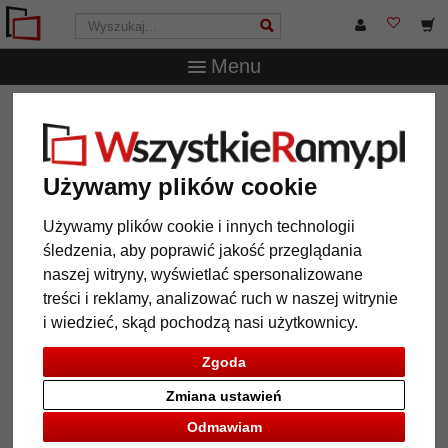
Menu
WszystkieRamy.pl
Typ Ramy
Ramki na zdjęcia kolaż
Ramka na zdjęcia kolaż La Casa (na 6 zdjęc)
Ramka na zdjęcia kolaż La Casa
Używamy plików cookie
(na 6 zdjęc)
Używamy plików cookie i innych technologii
śledzenia, aby poprawić jakość przeglądania
naszej witryny, wyświetlać spersonalizowane
treści i reklamy, analizować ruch w naszej witrynie
i wiedzieć, skąd pochodzą nasi użytkownicy.
Zgoda
Zmiana ustawień
Odmawiam