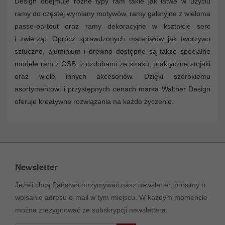
Design obejmuje różne typy ram takie jak łatwe w użyciu
ramy do częstej wymiany motywów, ramy galeryjne z wieloma
passe-partout oraz ramy dekoracyjne w kształcie serc
i zwierząt. Oprócz sprawdzonych materiałów jak tworzywo
sztuczne, aluminium i drewno dostępne są także specjalne
modele ram z OSB, z ozdobami ze strasu, praktyczne stojaki
oraz wiele innych akcesoriów. Dzięki szerokiemu
asortymentowi i przystępnych cenach marka Walther Design
oferuje kreatywne rozwiązania na każde życzenie.
Newsletter
Jeżeli chcą Państwo otrzymywać nasz newsletter, prosimy o
wpisanie adresu e-mail w tym miejscu. W każdym momencie
można zrezygnować ze subskrypcji newslettera.