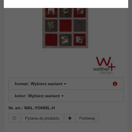
format:
Wybierz wariant
kolor:
Wybierz wariant
Nr. art.: WAL-YO688L-H
Pytania do produktu
Porównaj