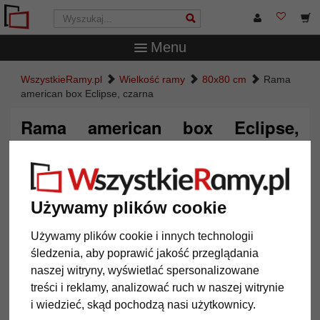
Menu
WszystkieRamy.pl
Wielkość ramy
80x80 cm
Rama
american box Eclipse, czarna
Rama american box Eclipse,
czarna
Używamy plików cookie
Używamy plików cookie i innych technologii
śledzenia, aby poprawić jakość przeglądania
naszej witryny, wyświetlać spersonalizowane
treści i reklamy, analizować ruch w naszej witrynie
i wiedzieć, skąd pochodzą nasi użytkownicy.
Powrót
Dalej