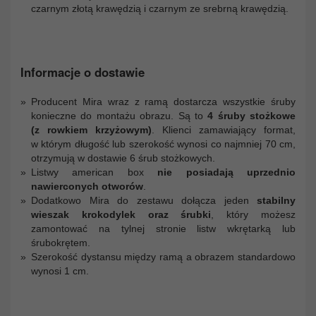
czarnym złotą krawędzią i czarnym ze srebrną krawędzią.
Informacje o dostawie
Producent Mira wraz z ramą dostarcza wszystkie śruby
konieczne do montażu obrazu. Są to
4 śruby stożkowe
(z rowkiem krzyżowym)
. Klienci zamawiający format,
w którym długość lub szerokość wynosi co najmniej 70 cm,
otrzymują w dostawie 6 śrub stożkowych.
Listwy american box
nie posiadają uprzednio
nawierconych otworów
.
Dodatkowo Mira do zestawu dołącza jeden
stabilny
wieszak krokodylek oraz śrubki
, który możesz
zamontować na tylnej stronie listw wkrętarką lub
śrubokrętem.
Szerokość dystansu między ramą a obrazem standardowo
wynosi 1 cm.