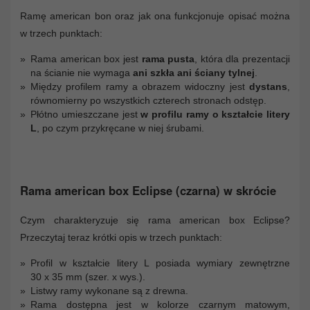
Ramę american bon oraz jak ona funkcjonuje opisać można
w trzech punktach:
Rama american box jest
rama pusta
, która dla prezentacji
na ścianie nie wymaga
ani szkła ani ściany tylnej
.
Między profilem ramy a obrazem widoczny jest
dystans
,
równomierny po wszystkich czterech stronach odstęp.
Płótno umieszczane jest
w profilu ramy o kształcie litery
L
, po czym przykręcane w niej śrubami.
Rama american box Eclipse (czarna) w skrócie
Czym charakteryzuje się rama american box Eclipse?
Przeczytaj teraz krótki opis w trzech punktach:
Profil w kształcie litery L posiada wymiary zewnętrzne
30 x 35 mm (szer. x wys.).
Listwy ramy wykonane są z drewna.
Rama dostępna jest w kolorze czarnym matowym,