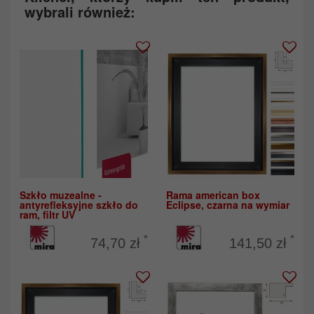
wybrali również:
Szkło muzealne -
Rama american box
antyrefleksyjne szkło do
Eclipse, czarna na wymiar
ram, filtr UV
*
*
74,70 zł
141,50 zł