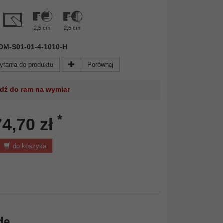
2,5 cm
2,5 cm
 FDM-S01-01-4-1010-H
ytania do produktu
Porównaj
jdź do ram na wymiar
*
74,70 zł
do koszyka
de