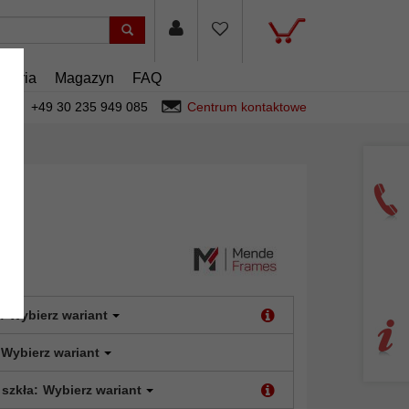
esoria
Magazyn
FAQ
+49 30 235 949 085
Centrum kontaktowe
:
Wybierz wariant
Wybierz wariant
 szkła:
Wybierz wariant