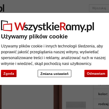
Marka
Ramy do obrazów na wymiar
Passe-partout
Akc
Tylko 25,95 zł
za wysyłkę.
Używamy plików cookie
Rama american box Iguas
Używamy plików cookie i innych technologii śledzenia, aby
ma american box Iguas
poprawić jakość przeglądania naszej witryny, wyświetlać
spersonalizowane treści i reklamy, analizować ruch w naszej
witrynie i wiedzieć, skąd pochodzą nasi użytkownicy.
Zgoda
Odmawiam
Zmiana ustawień
format
kolor:
rodzaj
t
Dalej