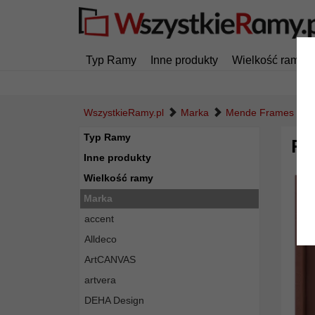
Typ Ramy
Inne produkty
Wielkość ramy
WszystkieRamy.pl
Marka
Mende Frames
Typ Ramy
Ra
Inne produkty
Wielkość ramy
Marka
accent
Alldeco
ArtCANVAS
artvera
DEHA Design
Powró