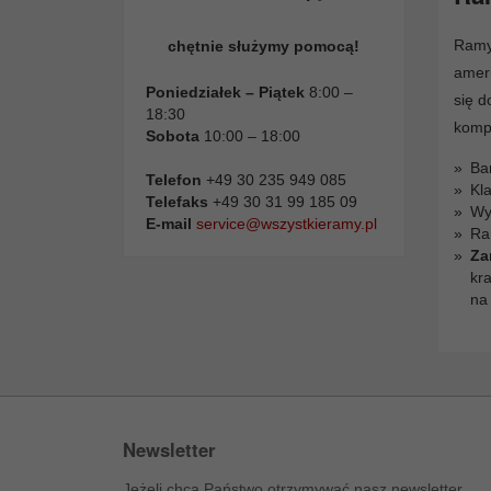
Ramy
chętnie służymy pomocą!
amer
Poniedziałek – Piątek
8:00 –
się d
18:30
komp
Sobota
10:00 – 18:00
Ba
Telefon
+49 30 235 949 085
Kla
Telefaks
+49 30 31 99 185 09
Wys
E-mail
service@wszystkieramy.pl
Ra
Za
kr
na
Newsletter
Jeżeli chcą Państwo otrzymywać nasz newsletter,