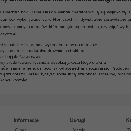
 american box Frame Design Mende charakteryzują się wyjątkową ja
ican box wykonywane są w Niemczech i indywidualnie sprawdzane pr
o nowoczesnych obrazów, które napięte są na płótnie, czy zdjęć wydru
ozytowej.
rdzo stabilne i starannie wykonane ramy do obrazów
syczne profile i naturalna drewniana struktura
okiej jakości wieszaki
my produkowane ręcznie z wysokiej jakości litego drewna
mów ramę american box w odpowiednim rozmiarze.
Producent
awędzi obrazu. Jeżeli życzysz sobie inną szerokość szczeliny, prosim
 końcu koszyka.
Informacje
Usługi
Ka
O nas
Kontakt
T