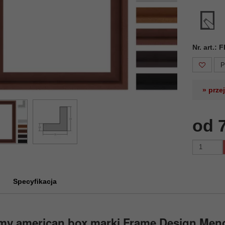
Nr. art.:
P
» prze
od 
Specyfikacja
my american box marki Frame Design Men