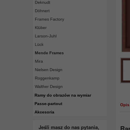
Deknudt
Döhnert
Frames Factory
Klüber
Larson-Juhl
Lück
Mende Frames
Mira
Nielsen Design
Roggenkamp
Walther Design
Ramy do obrazów na wymiar
Passe-partout
Opis
Akcesoria
Jeśli masz do nas pytania,
Ra