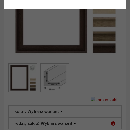
Powrót
Dalej
kolor:
Wybierz wariant
rodzaj szkła:
Wybierz wariant