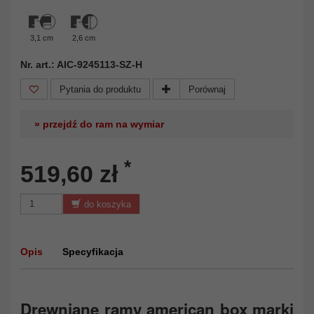
3,1 cm
2,6 cm
Nr. art.: AIC-9245113-SZ-H
Pytania do produktu
Porównaj
» przejdź do ram na wymiar
*
519,60 zł
do koszyka
Opis
Specyfikacja
Drewniane ramy american box marki