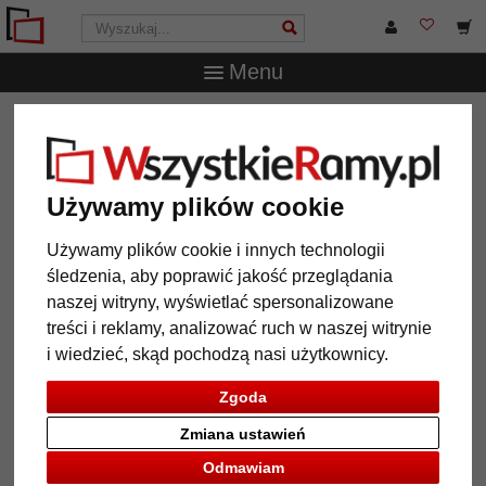
Menu
WszystkieRamy.pl
Ramy do obrazów na wymiar
Ramy
profilowana
Rama american box TOUCHWOOD 40 na
wymiar
Używamy plików cookie
Rama american box
TOUCHWOOD 40 na wymiar
Używamy plików cookie i innych technologii
śledzenia, aby poprawić jakość przeglądania
naszej witryny, wyświetlać spersonalizowane
treści i reklamy, analizować ruch w naszej witrynie
i wiedzieć, skąd pochodzą nasi użytkownicy.
Zgoda
Zmiana ustawień
Odmawiam