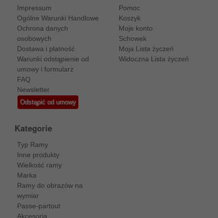
Impressum
Pomoc
Ogólne Warunki Handlowe
Koszyk
Ochrona danych
Moje konto
osobowych
Schowek
Dostawa i platność
Moja Lista życzeń
Warunki odstąpienie od
Widoczna Lista życzeń
umowy i formularz
FAQ
Newsletter
Odstąpić od umowy
Kategorie
Typ Ramy
Inne produkty
Wielkość ramy
Marka
Ramy do obrazów na
wymiar
Passe-partout
Akcesoria