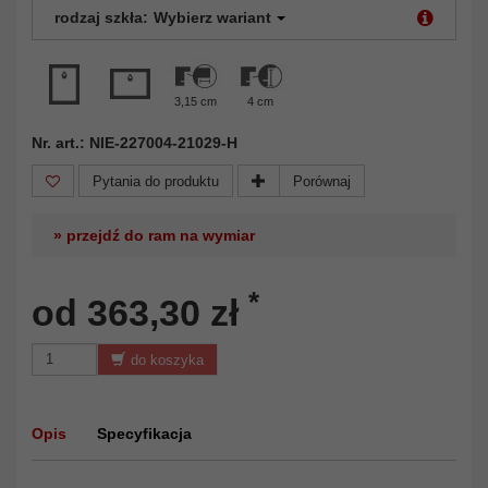
rodzaj szkła:
Wybierz wariant
3,15 cm
4 cm
Nr. art.: NIE-227004-21029-H
Pytania do produktu
Porównaj
» przejdź do ram na wymiar
*
od 363,30 zł
do koszyka
Opis
Specyfikacja