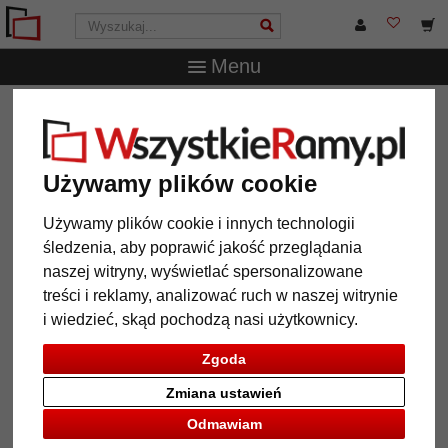
Menu
WszystkieRamy.pl
Wielkość ramy
40x50 cm
Rama
american box profil 227
Rama american box profil 227
Używamy plików cookie
Używamy plików cookie i innych technologii
śledzenia, aby poprawić jakość przeglądania
naszej witryny, wyświetlać spersonalizowane
treści i reklamy, analizować ruch w naszej witrynie
i wiedzieć, skąd pochodzą nasi użytkownicy.
Zgoda
Zmiana ustawień
Powrót
Dalej
Odmawiam