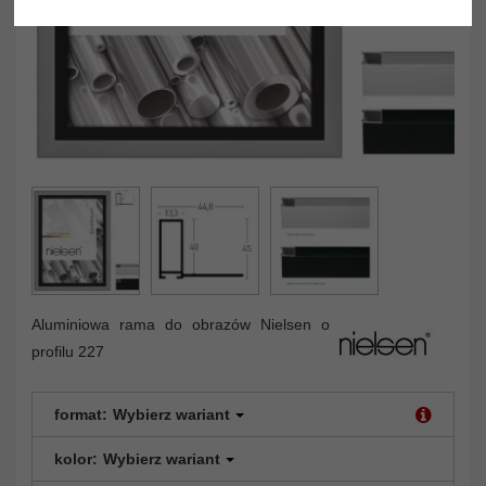
Aluminiowa rama do obrazów Nielsen o
profilu 227
format:
Wybierz wariant
kolor:
Wybierz wariant