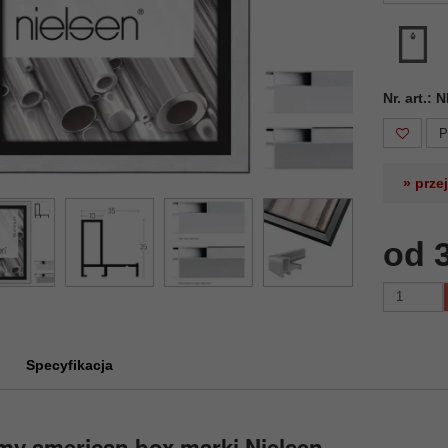
Nr. art.:
P
» prze
od 
Specyfikacja
my american box marki Nielsen