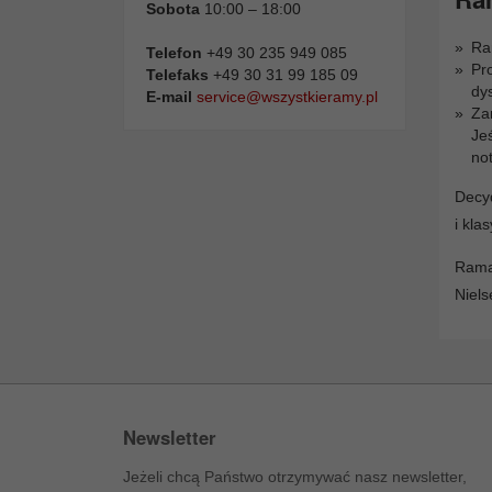
Sobota
10:00 – 18:00
Ra
Telefon
+49 30 235 949 085
Pr
Telefaks
+49 30 31 99 185 09
dy
E-mail
service@wszystkieramy.pl
Za
Je
no
Decyd
i kla
Rama
Niels
Newsletter
Jeżeli chcą Państwo otrzymywać nasz newsletter,