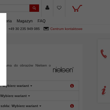
cesoria
Magazyn
FAQ
+49 30 235 949 085
Centrum kontaktowe
wa rama do obrazów Nielsen o
:
Wybierz wariant
Wybierz wariant
 szkła:
Wybierz wariant