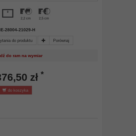
2,2 cm
2,5 cm
 NIE-28004-21029-H
ytania do produktu
Porównaj
jdź do ram na wymiar
*
376,50 zł
do koszyka