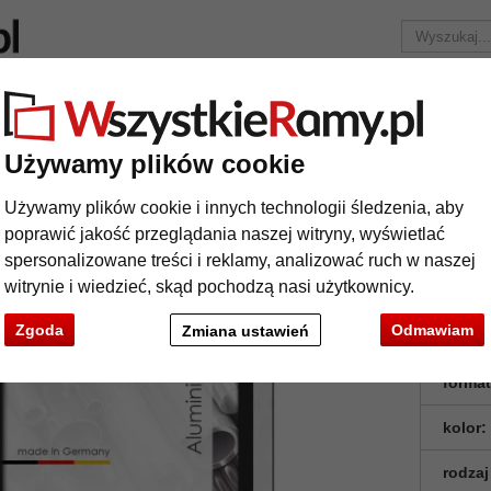
Marka
Ramy do obrazów na wymiar
Passe-partout
Ak
Tylko 25,95 zł
za wysyłkę.
Używamy plików cookie
sna malarskiego
Rama american box profil 28
Używamy plików cookie i innych technologii śledzenia, aby
ma american box profil 28
poprawić jakość przeglądania naszej witryny, wyświetlać
spersonalizowane treści i reklamy, analizować ruch w naszej
witrynie i wiedzieć, skąd pochodzą nasi użytkownicy.
Aluminio
profilu 28
Zgoda
Odmawiam
Zmiana ustawień
format
kolor:
rodzaj
t
Dalej