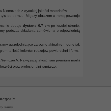
Niemczech z wysokiej jakości materiałów.
i z tyłu do obrazu. Między obrazem a ramą powstaje
ycznie dodaje
dystans 0,7 cm
po każdej stronie.
osimy podczas składania zamówienia o odpowiednią
e ramy uwzględniające zarówno aktualnie modne jak
romną ilość kolorów, rodzajów powierzchni i form.
 Niemczech
. Najwyższą jakość ram premium marki
alerzyści oraz profesjonalni ramiarze.
tegorie
yp Ramy