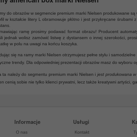
my do obrazów w segmencie premium marki Nielsen produkowane są w 
ofil w kształcie litery L obramowuje płótno i jest przykręcane śrubam
stans.
mawiając ramę prosimy podawać format obrazu! Producent automat
śli jednak wolisz zamówić listwę z dystansem o innej szerokości, pr
tatkę w polu na uwagi na końcu koszyka.
ując się na ramy marki Nielsen otrzymujesz pełne stylu i samodzieln
syczne trendy. Dla odpowiedniej prezentacji obrazów masz do wyboru og
 ta należy do segmentu premium marki Nielsen i
jest produkowana w
en cenią sobie nie tylko klienci prywatni, lecz także kreatywni artyści, g
Informacje
Usługi
Ka
O nas
Kontakt
T