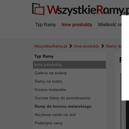
Typ Ramy
Inne produkty
Wielkość ramy
WszystkieRamy.pl
Inne produkty
Ramy do kro
Typ Ramy
Ra
Inne produkty
Galeria na ścianę
Ramy na lustro
Krosna malarskie
Surowe listwy do pomalowania
Ramy do krosna malarskiego
Akrylowe ramki na stół
Podwójne ramy
Powró