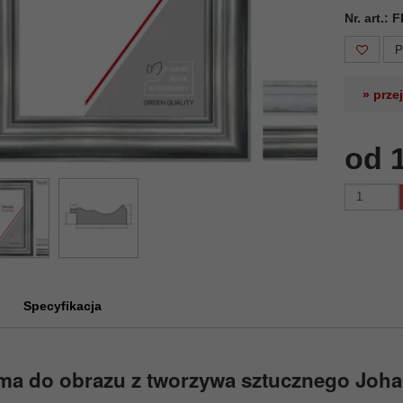
Nr. art.:
P
» prze
od 
Specyfikacja
ma do obrazu z tworzywa sztucznego Joh