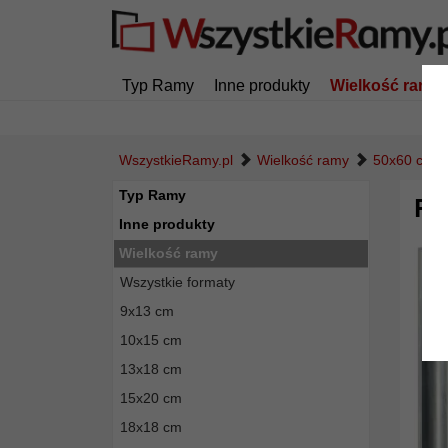
Typ Ramy
Inne produkty
Wielkość ramy
WszystkieRamy.pl
Wielkość ramy
50x60 cm
Typ Ramy
Ra
Inne produkty
Wielkość ramy
Wszystkie formaty
9x13 cm
10x15 cm
13x18 cm
15x20 cm
18x18 cm
Powró