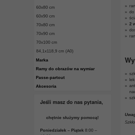
ra
60x80 cm
do
60x90 cm
ści
2 
70x80 cm
dos
70x90 cm
ra
70x100 cm
84,1x118,9 cm (A0)
Wyb
Marka
Ramy do obrazów na wymiar
sz
Passe-partout
le
ant
Akcesoria
na
sz
Jeśli masz do nas pytania,
Uwag
chętnie służymy pomocą!
Szkło
Poniedziałek – Piątek
8:00 –