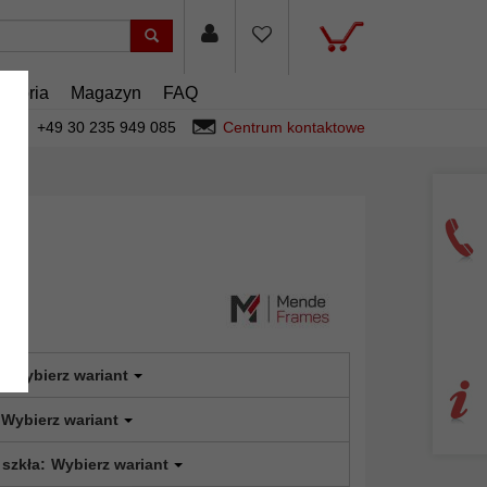
esoria
Magazyn
FAQ
+49 30 235 949 085
Centrum kontaktowe
urg
:
Wybierz wariant
Wybierz wariant
 szkła:
Wybierz wariant