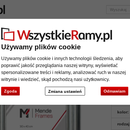
Marka
Ramy do obrazów na wymiar
Passe-partout
Akc
Tylko 25,95 zł
za wysyłkę.
Używamy plików cookie
Rama z tworzywa sztucznego Johannesburg
ma z tworzywa sztucznego Johannesb
Używamy plików cookie i innych technologii śledzenia, aby
poprawić jakość przeglądania naszej witryny, wyświetlać
spersonalizowane treści i reklamy, analizować ruch w naszej
witrynie i wiedzieć, skąd pochodzą nasi użytkownicy.
Zgoda
Odmawiam
Zmiana ustawień
format
kolor:
rodzaj
t
Dalej