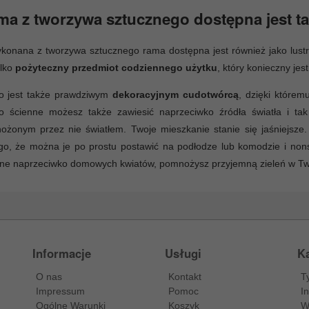
a z tworzywa sztucznego dostępna jest tak
konana z tworzywa sztucznego rama dostępna jest również jako lustr
ylko
pożyteczny przedmiot codziennego użytku
, który konieczny jes
ro jest także prawdziwym
dekoracyjnym cudotwórcą
, dzięki którem
ro ścienne możesz także zawiesić naprzeciwko źródła światła i ta
ożonym przez nie światłem. Twoje mieszkanie stanie się jaśniejsze
go, że można je po prostu postawić na podłodze lub komodzie i nons
nne naprzeciwko domowych kwiatów, pomnożysz przyjemną zieleń w Tw
Informacje
Usługi
Ka
O nas
Kontakt
T
Impressum
Pomoc
I
Ogólne Warunki
Koszyk
W