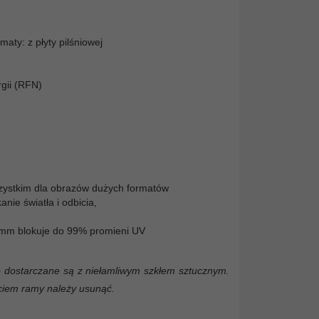
maty: z płyty pilśniowej
gii (RFN)
wszystkim dla obrazów dużych formatów
nie światła i odbicia,
5 mm blokuje do 99% promieni UV
 dostarczane są z niełamliwym szkłem sztucznym.
yciem ramy należy usunąć.