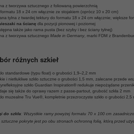
ma z tworzywa sztucznego z foliowaną powierzchnią
 formatu 18 x 24 cm włącznie ze stojakiem (oprócz 10 x 20 cm)
ana tylna z twardej tektury do formatu 18 x 24 cm włącznie; większe for
wieszaki na ścianę
dla pozycji pionowej i poziomej
tępna także jako rama pusta (bez szyby i bez ściany tylnej)
ma z tworzywa sztucznego
Made in Germany
, marki FDM z Brandenbur
ór różnych szkieł
kło standardowe (typu float) o grubości 1,9–2,2 mm
kkie i nietłukliwe szkło sztuczne o grubości 1,5 mm, zalecane przede 
yrefleksyjne szkło Guardian Inspiration® redukuje niepożądane przenika
daje się także do oprawy razem z passe-partout, grubość szkła 2 mm
kło muzealne Tru Vue®, kompletnie przezroczyste szkło o grubości 2,
i do szkła
: Wszystkie ramy powyżej formatu 70 x 100 cm zasadniczo
 sztuczne pokryte jest po obu stronach ochronną folią, którą przed uż