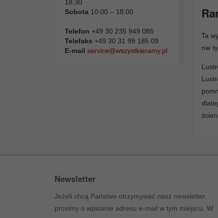
18:30
Ram
Sobota
10:00 – 18:00
Telefon
+49 30 235 949 085
Ta wy
Telefaks
+49 30 31 99 185 09
nie t
E-mail
service@wszystkieramy.pl
Lust
Lust
pomn
dlate
ście
Newsletter
Jeżeli chcą Państwo otrzymywać nasz newsletter,
prosimy o wpisanie adresu e-mail w tym miejscu. W