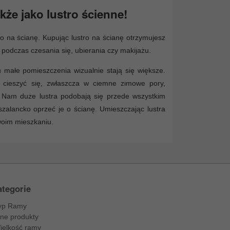
że jako lustro ścienne!
o na ścianę. Kupując lustro na ścianę otrzymujesz
t podczas czesania się, ubierania czy makijażu.
u małe pomieszczenia wizualnie stają się większe.
k cieszyć się, zwłaszcza w ciemne zimowe pory,
. Nam duże lustra podobają się przede wszystkim
zalancko oprzeć je o ścianę. Umieszczając lustra
oim mieszkaniu.
tegorie
yp Ramy
nne produkty
ielkość ramy