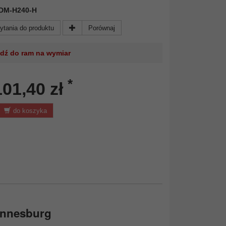
 FDM-H240-H
ytania do produktu
Porównaj
jdź do ram na wymiar
*
101,40 zł
do koszyka
annesburg