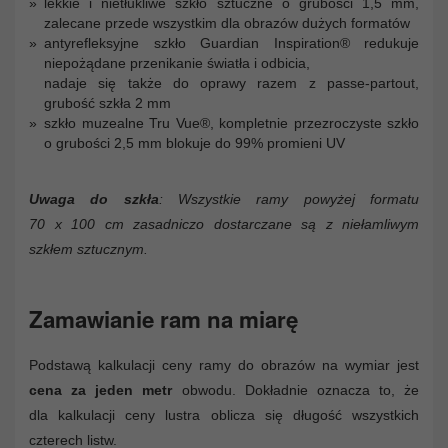
lekkie i nietłukliwe szkło sztuczne o grubości 1,5 mm,
zalecane przede wszystkim dla obrazów dużych formatów
antyrefleksyjne szkło Guardian Inspiration® redukuje
niepożądane przenikanie światła i odbicia,
nadaje się także do oprawy razem z passe-partout,
grubość szkła 2 mm
szkło muzealne Tru Vue®, kompletnie przezroczyste szkło
o grubości 2,5 mm blokuje do 99% promieni UV
Uwaga do szkła
: Wszystkie ramy powyżej formatu
70 x 100 cm zasadniczo dostarczane są z niełamliwym
szkłem sztucznym.
Zamawianie ram na miarę
Podstawą kalkulacji ceny ramy do obrazów na wymiar jest
cena za jeden metr
obwodu. Dokładnie oznacza to, że
dla kalkulacji ceny lustra oblicza się długość wszystkich
czterech listw.