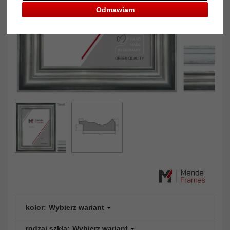
Odmawiam
kolor:
Wybierz wariant
rodzaj szkła:
Wybierz wariant