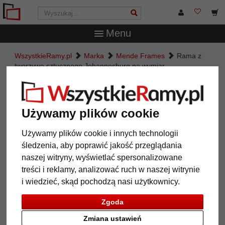
Menu
WszystkieRamy.pl
Marka
Mende Frames
Rama z
tworzywa sztucznego Johannesburg na wymiar
Rama z tworzywa sztucznego
Johannesburg na wymiar
Używamy plików cookie
Używamy plików cookie i innych technologii
śledzenia, aby poprawić jakość przeglądania
naszej witryny, wyświetlać spersonalizowane
treści i reklamy, analizować ruch w naszej witrynie
i wiedzieć, skąd pochodzą nasi użytkownicy.
Zgoda
Zmiana ustawień
Powrót
Dalej