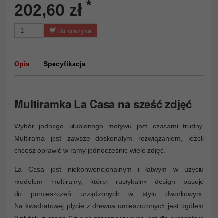
*
202,60 zł
do koszyka
Opis
Specyfikacja
Multiramka La Casa na sześć zdjęć
Wybór jednego ulubionego motywu jest czasami trudny.
Multirama jest zawsze doskonałym rozwiązaniem, jeżeli
chcesz oprawić w ramy jednocześnie wiele zdjęć.
La Casa jest niekonwencjonalnym i łatwym w użyciu
modelem multiramy, której rustykalny design pasuje
do pomieszczeń urządzonych w stylu dworkowym.
Na kwadratowej płycie z drewna umieszczonych jest ogółem
9 płytek, z czego 6 z nich przeznaczonych jest dla prezentacji