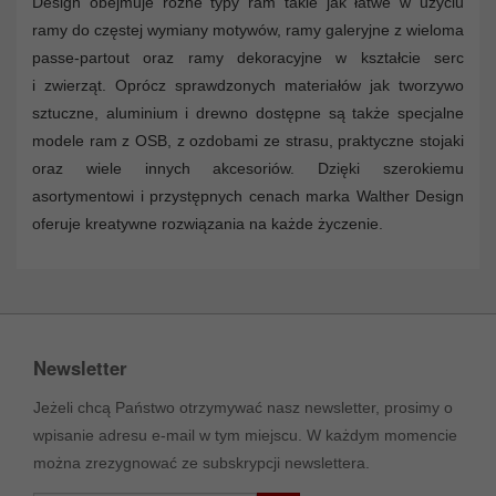
Design obejmuje różne typy ram takie jak łatwe w użyciu
ramy do częstej wymiany motywów, ramy galeryjne z wieloma
passe-partout oraz ramy dekoracyjne w kształcie serc
i zwierząt. Oprócz sprawdzonych materiałów jak tworzywo
sztuczne, aluminium i drewno dostępne są także specjalne
modele ram z OSB, z ozdobami ze strasu, praktyczne stojaki
oraz wiele innych akcesoriów. Dzięki szerokiemu
asortymentowi i przystępnych cenach marka Walther Design
oferuje kreatywne rozwiązania na każde życzenie.
Newsletter
Jeżeli chcą Państwo otrzymywać nasz newsletter, prosimy o
wpisanie adresu e-mail w tym miejscu. W każdym momencie
można zrezygnować ze subskrypcji newslettera.