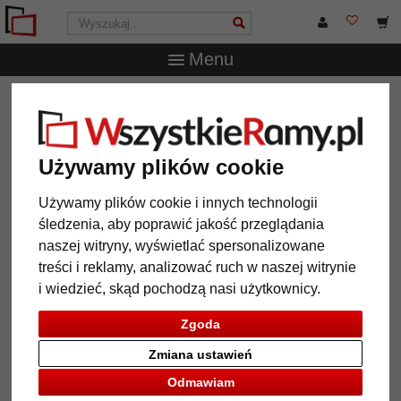
Menu
WszystkieRamy.pl
Marka
Walther Design
Ramka na
zdjęcia kolaż La Casa (na 6 zdjęc)
Ramka na zdjęcia kolaż La Casa
Używamy plików cookie
(na 6 zdjęc)
Używamy plików cookie i innych technologii
śledzenia, aby poprawić jakość przeglądania
naszej witryny, wyświetlać spersonalizowane
treści i reklamy, analizować ruch w naszej witrynie
i wiedzieć, skąd pochodzą nasi użytkownicy.
Zgoda
Zmiana ustawień
Odmawiam