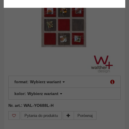
format:
Wybierz wariant
kolor:
Wybierz wariant
Nr. art.: WAL-YO688L-H
Pytania do produktu
Porównaj