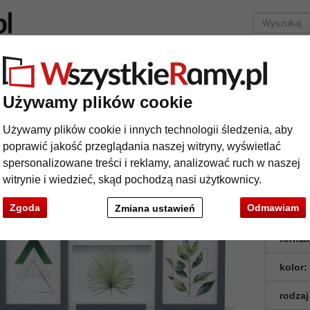
Marka
Ramy do obrazów na wymiar
Passe-partout
Akc
Tylko 25,95 zł
za wysyłkę.
Używamy plików cookie
a kolaż
Ramka na zdjęcia kolaż - na 6 zdjęć
Używamy plików cookie i innych technologii śledzenia, aby
mka na zdjęcia kolaż - na 6 zdjęć
poprawić jakość przeglądania naszej witryny, wyświetlać
spersonalizowane treści i reklamy, analizować ruch w naszej
witrynie i wiedzieć, skąd pochodzą nasi użytkownicy.
Zgoda
Odmawiam
Zmiana ustawień
format
kolor:
rodzaj
t
Dalej