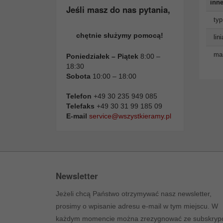
inne
Jeśli masz do nas pytania,
typ
chętnie służymy pomocą!
lin
man
Poniedziałek – Piątek
8:00 –
18:30
Sobota
10:00 – 18:00
Telefon
+49 30 235 949 085
Telefaks
+49 30 31 99 185 09
E-mail
service@wszystkieramy.pl
Newsletter
Jeżeli chcą Państwo otrzymywać nasz newsletter,
prosimy o wpisanie adresu e-mail w tym miejscu. W
każdym momencie można zrezygnować ze subskrypc