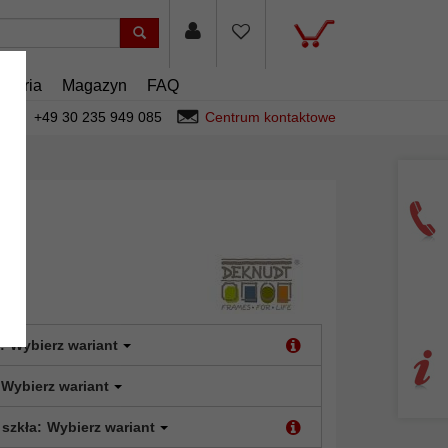
esoria
Magazyn
FAQ
+49 30 235 949 085
Centrum kontaktowe
:
Wybierz wariant
Wybierz wariant
 szkła:
Wybierz wariant