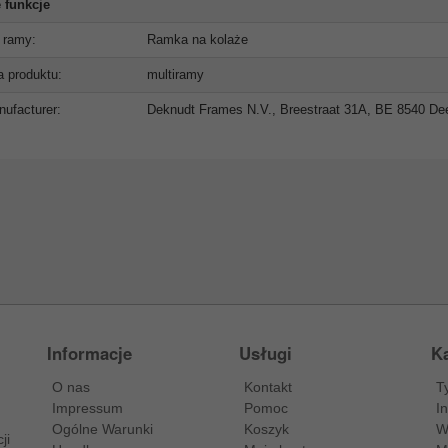
 funkcje
 ramy:
Ramka na kolaże
ia produktu:
multiramy
ufacturer:
Deknudt Frames N.V., Breestraat 31A, BE 8540 Deer
Informacje
Usługi
Ka
O nas
Kontakt
T
Impressum
Pomoc
I
Ogólne Warunki
Koszyk
W
ji