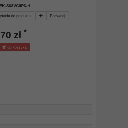
 DEK-S68VC9P6-H
ytania do produktu
Porównaj
*
,70 zł
do koszyka