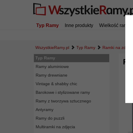
Typ Ramy
Inne produkty
Wielkość ramy
WszystkieRamy.pl
Typ Ramy
Ramki na zdjęci
Typ Ramy
Ra
Ramy aluminiowe
Ramy drewniane
Vintage & shabby chic
Barokowe i stylizowane ramy
Ramy z tworzywa sztucznego
Antyramy
Ramy do puzzli
Multiramki na zdjęcia
Powró