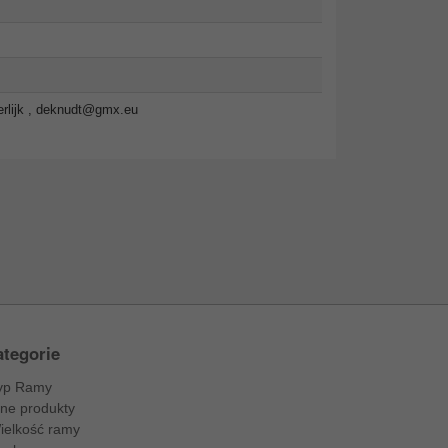
lijk ,
deknudt@gmx.eu
tegorie
yp Ramy
nne produkty
ielkość ramy