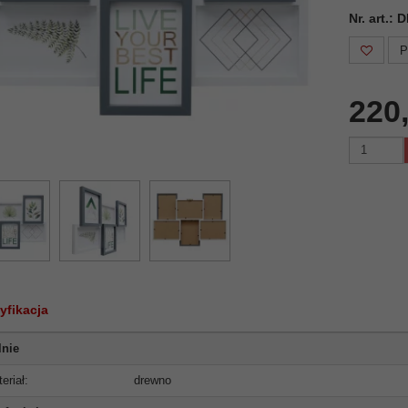
Nr. art.:
P
220
yfikacja
lnie
eriał:
drewno