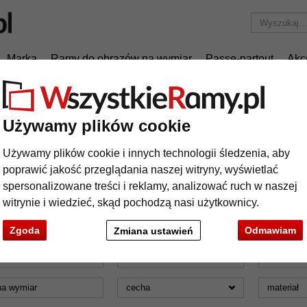
Marka
Ramy do obrazów na wymiar
Passe-partout
Akc
Tylko 25,95 zł
za wysyłkę.
ów 3D
filtr: kolor: biały
Używamy plików cookie
my do objektów 3D
Używamy plików cookie i innych technologii śledzenia, aby
poprawić jakość przeglądania naszej witryny, wyświetlać
spersonalizowane treści i reklamy, analizować ruch w naszej
witrynie i wiedzieć, skąd pochodzą nasi użytkownicy.
olor: biały
Zgoda
Odmawiam
Zmiana ustawień
mat
marka
kolor
na wymiar
cecha
materiał