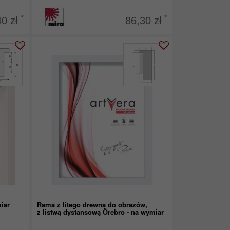
*
*
40 zł
86,30 zł
iar
Rama z litego drewna do obrazów,
z listwą dystansową Örebro - na wymiar