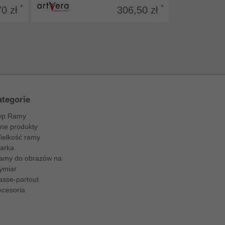
*
*
70 zł
306,50 zł
tegorie
yp Ramy
nne produkty
ielkość ramy
arka
amy do obrazów na
ymiar
asse-partout
kcesoria