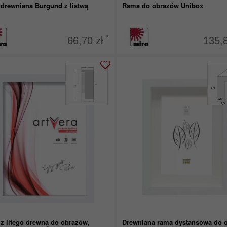
drewniana Burgund z listwą
Rama do obrazów Unibox
*
66,70 zł
135,
z litego drewna do obrazów,
Drewniana rama dystansowa do 