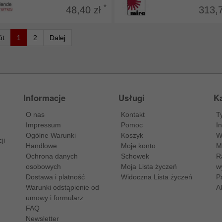
*
48,40 zł
313,
ót
1
2
Dalej
Informacje
Usługi
Ka
O nas
Kontakt
T
Impressum
Pomoc
I
Ogólne Warunki
Koszyk
W
ji
Handlowe
Moje konto
M
Ochrona danych
Schowek
R
osobowych
Moja Lista życzeń
w
Dostawa i platność
Widoczna Lista życzeń
P
Warunki odstąpienie od
A
umowy i formularz
FAQ
Newsletter