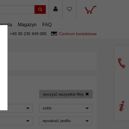
esoria
Magazyn
FAQ
+49 30 235 949 085
Centrum kontaktowe
wyczyść wszystkie filtry
szkło
wysokość profilu