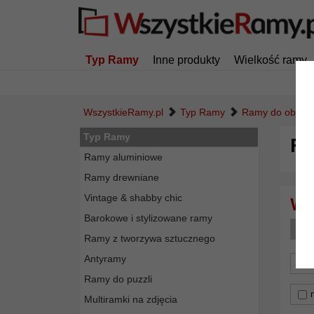
Typ Ramy
Inne produkty
Wielkość ramy
WszystkieRamy.pl
Typ Ramy
Ramy do objekt
Typ Ramy
Ra
Ramy aluminiowe
Ramy drewniane
Vintage & shabby chic
Barokowe i stylizowane ramy
k
Ramy z tworzywa sztucznego
Antyramy
for
Ramy do puzzli
Multiramki na zdjęcia