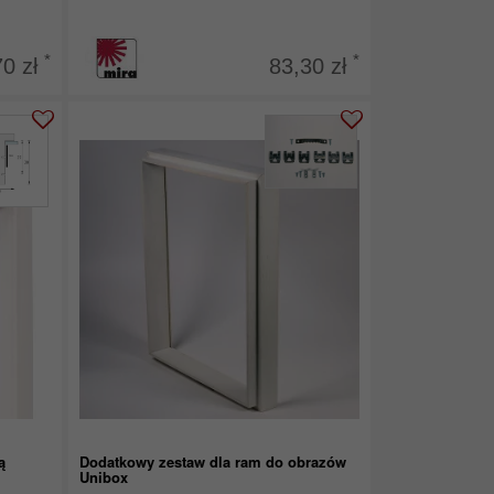
*
*
70 zł
83,30 zł
ą
Dodatkowy zestaw dla ram do obrazów
Unibox