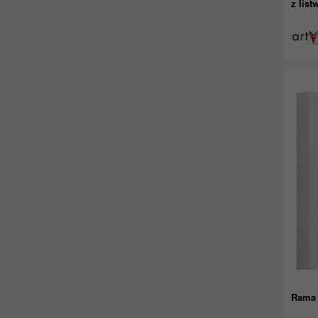
z lis
Rama 