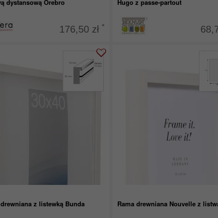
twą dystansową Örebro
Hugo z passe-partout
*
176,50 zł
68,
drewniana z listewką Bunda
Rama drewniana Nouvelle z listw