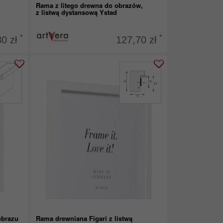
Rama z litego drewna do obrazów,
z listwą dystansową Ystad
*
*
80 zł
127,70 zł
obrazu
Rama drewniana Figari z listwą