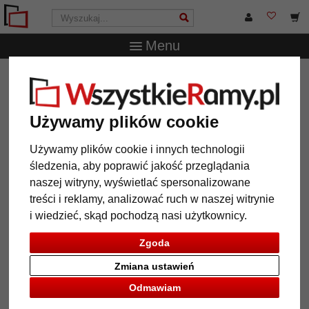
Menu
WszystkieRamy.pl
Typ Ramy
Ramy z ochroną
przeciwpożarową
filtr: format: 50x70
Używamy plików cookie
Używamy plików cookie i innych technologii
format: 50x70
wyczyść wszystkie filtry
śledzenia, aby poprawić jakość przeglądania
naszej witryny, wyświetlać spersonalizowane
treści i reklamy, analizować ruch w naszej witrynie
i wiedzieć, skąd pochodzą nasi użytkownicy.
12 Artykuły
Popularność
Galeria
Zgoda
Zmiana ustawień
Odmawiam