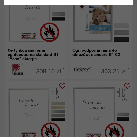
Certyfikowana rama
Ognioodporna rama do
ognioodporna standard B1
obrazów, standard B1 C2
"Econ" okrągła
*
*
308,10 zł
303,25 zł