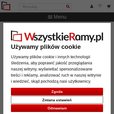
Menu
WszystkieRamy.pl
Marka
Nielsen Design
Szyny
galeryjne Profi Z akcesoriami
Szyny galeryjne Profi Z
Używamy plików cookie
akcesoriami
Używamy plików cookie i innych technologii
śledzenia, aby poprawić jakość przeglądania
naszej witryny, wyświetlać spersonalizowane
treści i reklamy, analizować ruch w naszej witrynie
i wiedzieć, skąd pochodzą nasi użytkownicy.
Zgoda
Zmiana ustawień
Odmawiam
Powrót
Dalej