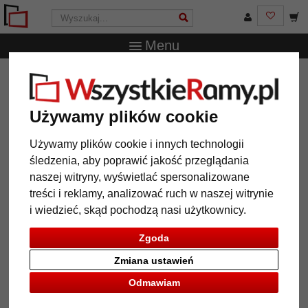
Menu
WszystkieRamy.pl
Marka
Deknudt
Taca z miejscem
na zdjęcia
Używamy plików cookie
Taca z miejscem na zdjęcia
Używamy plików cookie i innych technologii
śledzenia, aby poprawić jakość przeglądania
naszej witryny, wyświetlać spersonalizowane
treści i reklamy, analizować ruch w naszej witrynie
i wiedzieć, skąd pochodzą nasi użytkownicy.
Zgoda
Zmiana ustawień
Odmawiam
Powrót
Dalej