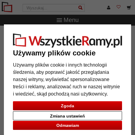
Menu
WszystkieRamy.pl
Marka
Mira
Akrylowy stojak
na zdjęcia Dresda
Akrylowy stojak na zdjęcia
Używamy plików cookie
Dresda
Używamy plików cookie i innych technologii
śledzenia, aby poprawić jakość przeglądania
naszej witryny, wyświetlać spersonalizowane
treści i reklamy, analizować ruch w naszej witrynie
i wiedzieć, skąd pochodzą nasi użytkownicy.
Zgoda
Zmiana ustawień
Odmawiam