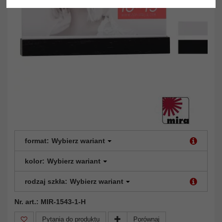
format:
Wybierz wariant
kolor:
Wybierz wariant
rodzaj szkła:
Wybierz wariant
Nr. art.: MIR-1543-1-H
Pytania do produktu
Porównaj