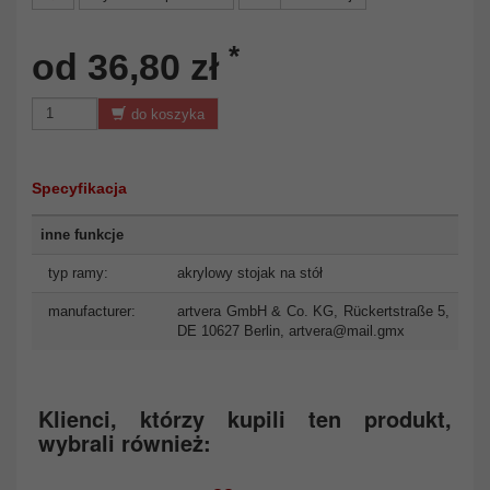
*
od 36,80 zł
do koszyka
Specyfikacja
inne funkcje
typ ramy:
akrylowy stojak na stół
manufacturer:
artvera GmbH & Co. KG, Rückertstraße 5,
DE 10627 Berlin,
artvera@mail.gmx
Klienci, którzy kupili ten produkt,
wybrali również: