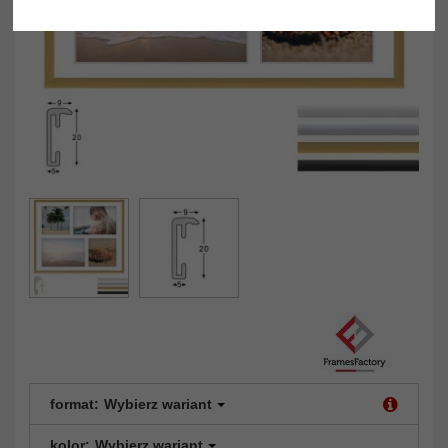
format:
Wybierz wariant
kolor:
Wybierz wariant