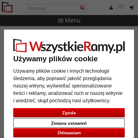
Menu
WszystkieRamy.pl
Marka
Frames Factory
Aluminiowa
multiramka na zdjęcia Amelia
Aluminiowa multiramka na
Używamy plików cookie
zdjęcia Amelia
Używamy plików cookie i innych technologii
śledzenia, aby poprawić jakość przeglądania
naszej witryny, wyświetlać spersonalizowane
treści i reklamy, analizować ruch w naszej witrynie
i wiedzieć, skąd pochodzą nasi użytkownicy.
Zgoda
Zmiana ustawień
Odmawiam
Powrót
Dalej