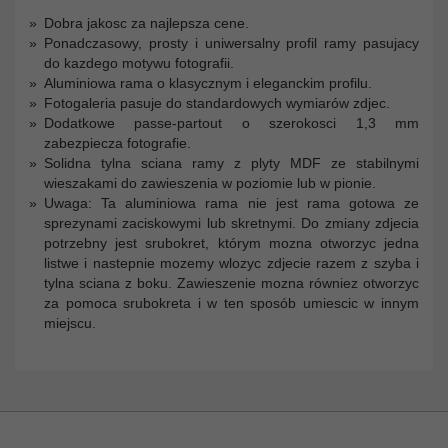
Dobra jakosc za najlepsza cene.
Ponadczasowy, prosty i uniwersalny profil ramy pasujacy
do kazdego motywu fotografii.
Aluminiowa rama o klasycznym i eleganckim profilu.
Fotogaleria pasuje do standardowych wymiarów zdjec.
Dodatkowe passe-partout o szerokosci 1,3 mm
zabezpiecza fotografie.
Solidna tylna sciana ramy z plyty MDF ze stabilnymi
wieszakami do zawieszenia w poziomie lub w pionie.
Uwaga: Ta aluminiowa rama nie jest rama gotowa ze
sprezynami zaciskowymi lub skretnymi. Do zmiany zdjecia
potrzebny jest srubokret, którym mozna otworzyc jedna
listwe i nastepnie mozemy wlozyc zdjecie razem z szyba i
tylna sciana z boku. Zawieszenie mozna równiez otworzyc
za pomoca srubokreta i w ten sposób umiescic w innym
miejscu.