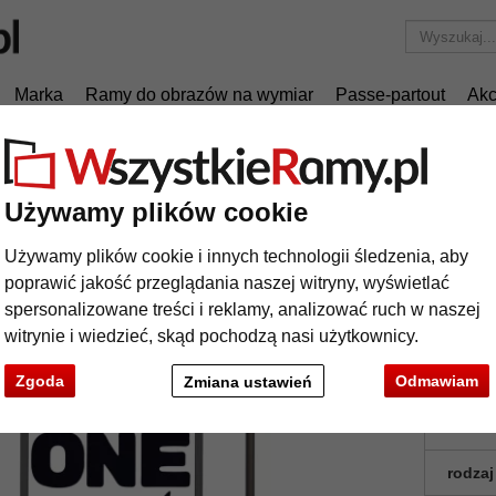
Marka
Ramy do obrazów na wymiar
Passe-partout
Akc
Tylko 25,95 zł
za wysyłkę.
Aluminiowa rama Alicja
Używamy plików cookie
uminiowa rama Alicja
Używamy plików cookie i innych technologii śledzenia, aby
poprawić jakość przeglądania naszej witryny, wyświetlać
spersonalizowane treści i reklamy, analizować ruch w naszej
witrynie i wiedzieć, skąd pochodzą nasi użytkownicy.
Zgoda
Odmawiam
Zmiana ustawień
format
kolor:
rodzaj
t
Dalej