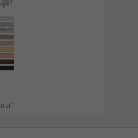
*
00 zł