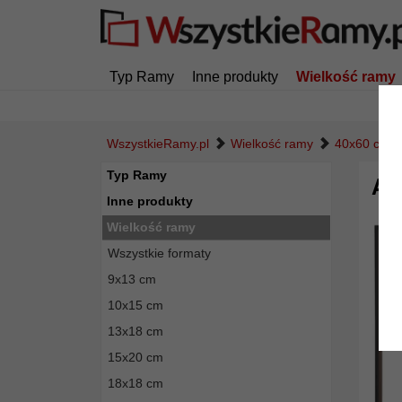
Typ Ramy
Inne produkty
Wielkość ramy
WszystkieRamy.pl
Wielkość ramy
40x60 cm
Typ Ramy
Al
Inne produkty
Wielkość ramy
Wszystkie formaty
9x13 cm
10x15 cm
13x18 cm
15x20 cm
18x18 cm
Powró