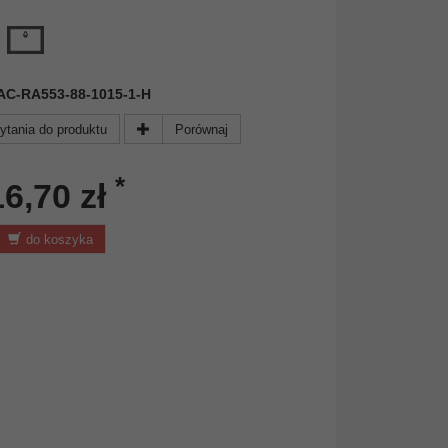
 FAC-RA553-88-1015-1-H
ytania do produktu
Porównaj
*
16,70 zł
do koszyka