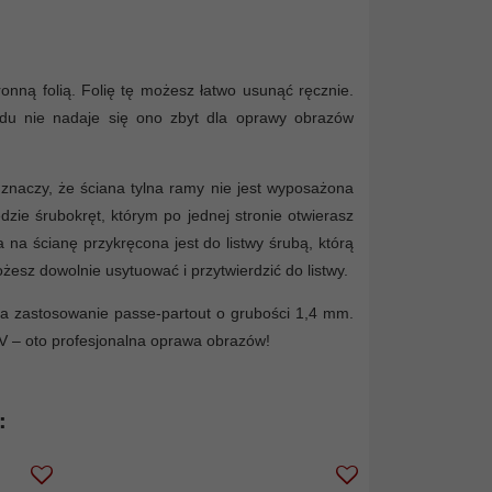
onną folią. Folię tę możesz łatwo usunąć ręcznie.
wodu nie nadaje się ono zbyt dla oprawy obrazów
 znaczy, że ściana tylna ramy nie jest wyposażona
ie śrubokręt, którym po jednej stronie otwierasz
na ścianę przykręcona jest do listwy śrubą, którą
sz dowolnie usytuować i przytwierdzić do listwy.
a zastosowanie passe-partout o grubości 1,4 mm.
V – oto profesjonalna oprawa obrazów!
: