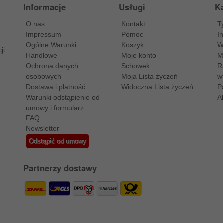
Informacje
Usługi
Ka
O nas
Kontakt
T
Impressum
Pomoc
I
Ogólne Warunki
Koszyk
W
ji
Handlowe
Moje konto
M
Ochrona danych
Schowek
R
osobowych
Moja Lista życzeń
w
Dostawa i platność
Widoczna Lista życzeń
P
Warunki odstąpienie od
A
umowy i formularz
FAQ
Newsletter
Odstąpić od umowy
Partnerzy dostawy