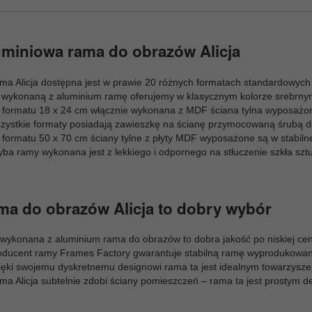
miniowa rama do obrazów Alicja
ma Alicja dostępna jest w prawie 20 różnych formatach standardowych
 wykonaną z aluminium ramę oferujemy w klasycznym kolorze srebrnym
 formatu 18 x 24 cm włącznie wykonana z MDF ściana tylna wyposażona
zystkie formaty posiadają zawieszkę na ścianę przymocowaną śrubą do
formatu 50 x 70 cm ściany tylne z płyty MDF wyposażone są w stabilne 
yba ramy wykonana jest z lekkiego i odpornego na stłuczenie szkła szt
a do obrazów Alicja to dobry wybór
 wykonana z aluminium rama do obrazów to dobra jakość po niskiej cen
oducent ramy Frames Factory gwarantuje stabilną ramę wyprodukowan
ięki swojemu dyskretnemu designowi rama ta jest idealnym towarzysz
ma Alicja subtelnie zdobi ściany pomieszczeń – rama ta jest prostym 