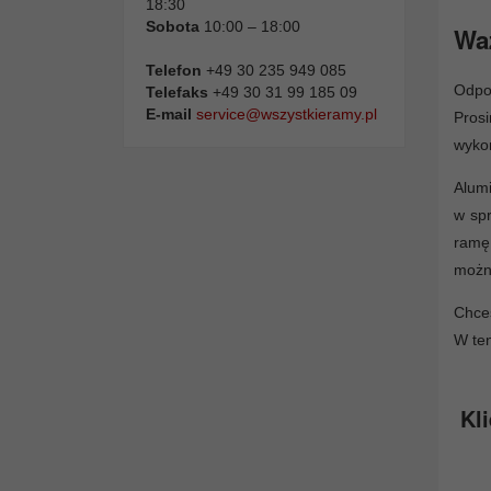
18:30
Sobota
10:00 – 18:00
Waż
Telefon
+49 30 235 949 085
Odpor
Telefaks
+49 30 31 99 185 09
E-mail
service@wszystkieramy.pl
Pros
wykon
Alum
w spr
ramę 
można
Chce
W ten
Kli