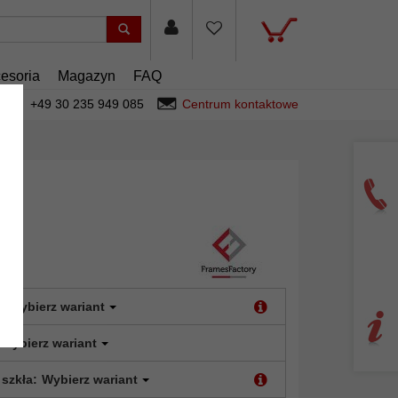
esoria
Magazyn
FAQ
+49 30 235 949 085
Centrum kontaktowe
:
Wybierz wariant
Wybierz wariant
 szkła:
Wybierz wariant