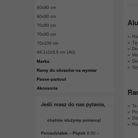
60x80 cm
60x90 cm
Alu
70x80 cm
70x90 cm
Ra
Tę
70x100 cm
Do
84,1x118,9 cm (A0)
Ws
Do 
Marka
Sz
Ramy do obrazów na wymiar
Passe-partout
Akcesoria
Ram
Jeśli masz do nas pytania,
Ta
Pr
Dz
chętnie służymy pomocą!
Ra
Poniedziałek – Piątek
8:00 –