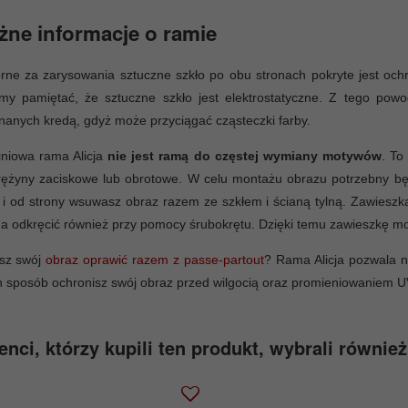
ne informacje o ramie
ne za zarysowania sztuczne szkło po obu stronach pokryte jest ochr
imy pamiętać, że sztuczne szkło jest elektrostatyczne. Z tego po
anych kredą, gdyż może przyciągać cząsteczki farby.
iniowa rama Alicja
nie jest ramą do częstej wymiany motywów
. To
ężyny zaciskowe lub obrotowe. W celu montażu obrazu potrzebny będz
i od strony wsuwasz obraz razem ze szkłem i ścianą tylną. Zawieszka 
 odkręcić również przy pomocy śrubokrętu. Dzięki temu zawieszkę może
sz swój
obraz oprawić razem z passe-partout
? Rama Alicja pozwala n
 sposób ochronisz swój obraz przed wilgocią oraz promieniowaniem U
enci, którzy kupili ten produkt, wybrali również