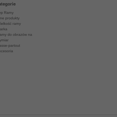
tegorie
yp Ramy
nne produkty
ielkość ramy
arka
amy do obrazów na
ymiar
asse-partout
kcesoria