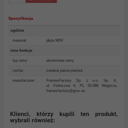
Specyfikacja
ogólnie
materiał:
płyta MDF
inne funkcje
typ ramy:
aluminiowe ramy
cecha:
zawiera passe-partout
manufacturer:
FramesFactory Sp. z o.o. Sp. K,
ul. Forteczna 4, PL 32-086 Wegrzce,
framesfactory@gmx.eu
Klienci, którzy kupili ten produkt,
wybrali również: