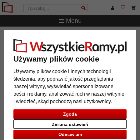
Menu
WszystkieRamy.pl
Marka
Frames Factory
Aluminiowa
rama Amelia z passe-partout
Aluminiowa rama Amelia z passe-
Używamy plików cookie
partout
Używamy plików cookie i innych technologii
śledzenia, aby poprawić jakość przeglądania
naszej witryny, wyświetlać spersonalizowane
treści i reklamy, analizować ruch w naszej witrynie
i wiedzieć, skąd pochodzą nasi użytkownicy.
Zgoda
Zmiana ustawień
Odmawiam
Powrót
Dalej