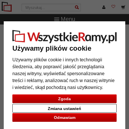
Menu
WszystkieRamy.pl
Marka
Deknudt
Aluminiowa rama
do obrazu Louis
Używamy plików cookie
Aluminiowa rama do obrazu
Louis
Używamy plików cookie i innych technologii
śledzenia, aby poprawić jakość przeglądania
naszej witryny, wyświetlać spersonalizowane
treści i reklamy, analizować ruch w naszej witrynie
i wiedzieć, skąd pochodzą nasi użytkownicy.
Zgoda
Zmiana ustawień
Odmawiam
Powrót
Dalej