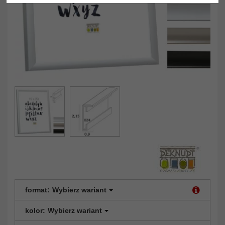
format:
Wybierz wariant
kolor:
Wybierz wariant