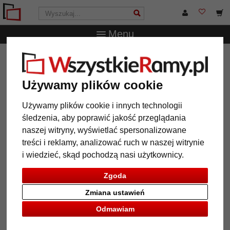
Menu
WszystkieRamy.pl
Wielkość ramy
24x30 cm
Aluminiowa rama do obrazu Julie
Używamy plików cookie
Aluminiowa rama do obrazu Julie
Używamy plików cookie i innych technologii
śledzenia, aby poprawić jakość przeglądania
naszej witryny, wyświetlać spersonalizowane
treści i reklamy, analizować ruch w naszej witrynie
i wiedzieć, skąd pochodzą nasi użytkownicy.
Zgoda
Zmiana ustawień
Odmawiam
Powrót
Dalej