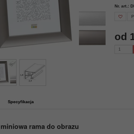
Nr. art.:
P
od 
Specyfikacja
uminiowa rama do obrazu