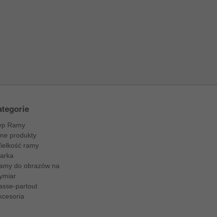
tegorie
yp Ramy
nne produkty
ielkość ramy
arka
amy do obrazów na
ymiar
asse-partout
kcesoria