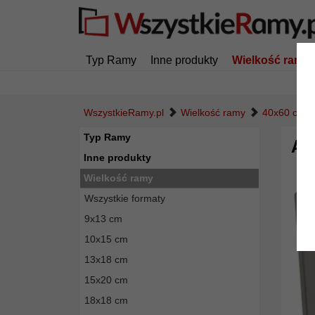
Typ Ramy
Inne produkty
Wielkość ramy
WszystkieRamy.pl
Wielkość ramy
40x60 cm
Typ Ramy
Al
Inne produkty
Wielkość ramy
Wszystkie formaty
9x13 cm
10x15 cm
13x18 cm
15x20 cm
18x18 cm
Powró