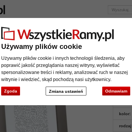
Marka
Ramy do obrazów na wymiar
Passe-partout
Akc
Tylko 25,95 zł
za wysyłkę.
Używamy plików cookie
Aluminiowa rama do obrazu Jade
Używamy plików cookie i innych technologii śledzenia, aby
uminiowa rama do obrazu Jade
poprawić jakość przeglądania naszej witryny, wyświetlać
spersonalizowane treści i reklamy, analizować ruch w naszej
witrynie i wiedzieć, skąd pochodzą nasi użytkownicy.
Zgoda
Odmawiam
Zmiana ustawień
format
kolor:
rodzaj
t
Dalej