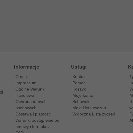
Informacje
Usługi
Ka
O nas
Kontakt
T
Impressum
Pomoc
I
Ogólne Warunki
Koszyk
W
ji
Handlowe
Moje konto
M
Ochrona danych
Schowek
R
osobowych
Moja Lista życzeń
w
Dostawa i platność
Widoczna Lista życzeń
P
Warunki odstąpienie od
A
umowy i formularz
FAQ