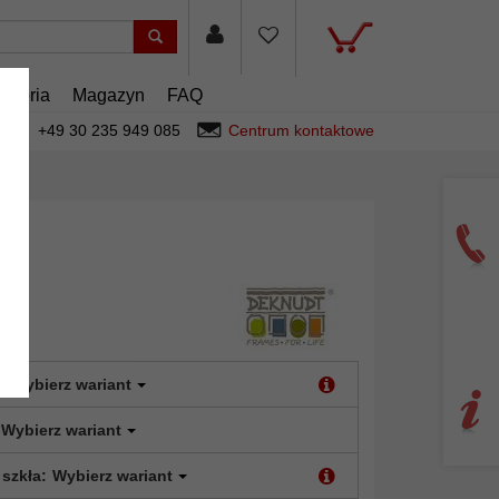
esoria
Magazyn
FAQ
+49 30 235 949 085
Centrum kontaktowe
:
Wybierz wariant
Wybierz wariant
 szkła:
Wybierz wariant