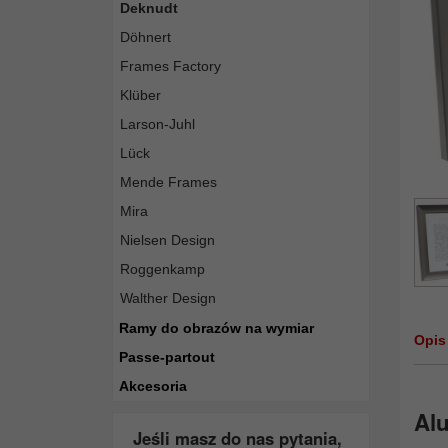
Deknudt
Döhnert
Frames Factory
Klüber
Larson-Juhl
Lück
Mende Frames
Mira
Nielsen Design
Roggenkamp
Walther Design
Ramy do obrazów na wymiar
Opis
Passe-partout
Akcesoria
Al
Jeśli masz do nas pytania,