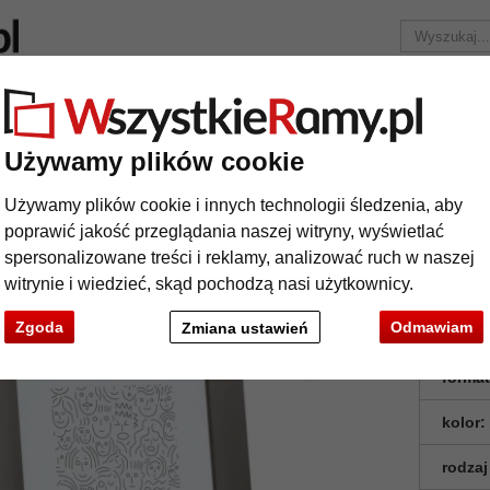
Marka
Ramy do obrazów na wymiar
Passe-partout
Akc
Tylko 25,95 zł
za wysyłkę.
Używamy plików cookie
owa rama do obrazu Jade
Używamy plików cookie i innych technologii śledzenia, aby
uminiowa rama do obrazu Jade
poprawić jakość przeglądania naszej witryny, wyświetlać
spersonalizowane treści i reklamy, analizować ruch w naszej
witrynie i wiedzieć, skąd pochodzą nasi użytkownicy.
Zgoda
Odmawiam
Zmiana ustawień
format
kolor:
rodzaj
t
Dalej