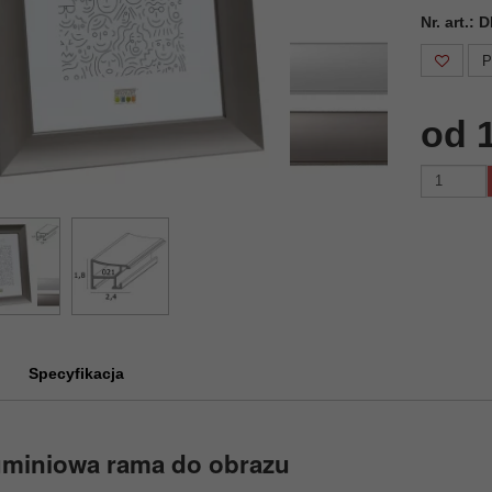
Nr. art.:
P
od 
Specyfikacja
uminiowa rama do obrazu