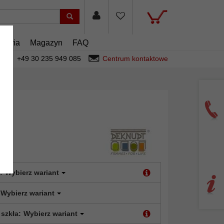
esoria
Magazyn
FAQ
+49 30 235 949 085
Centrum kontaktowe
:
Wybierz wariant
Wybierz wariant
 szkła:
Wybierz wariant