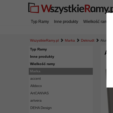
Typ Ramy
Inne produkty
Wielkość ramy
WszystkieRamy.pl
Marka
Deknudt
Alumini
Typ Ramy
Al
Inne produkty
Wielkość ramy
Marka
accent
Alldeco
ArtCANVAS
artvera
DEHA Design
Powró