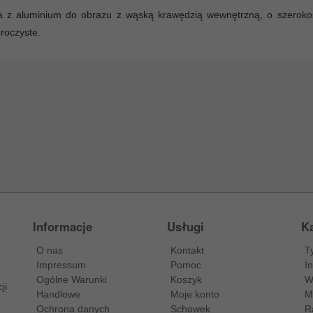
 z aluminium do obrazu z wąską krawędzią wewnętrzną, o szerokoś
roczyste.
Informacje
Usługi
Ka
O nas
Kontakt
T
Impressum
Pomoc
I
Ogólne Warunki
Koszyk
W
ji
Handlowe
Moje konto
M
Ochrona danych
Schowek
R