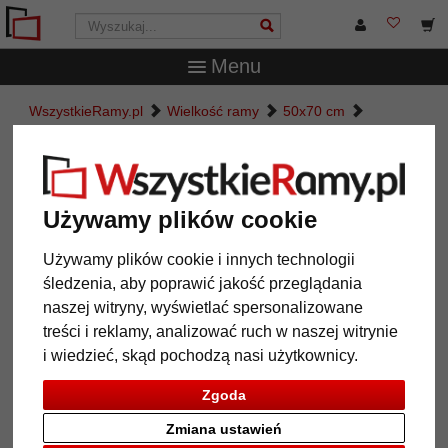
Menu
WszystkieRamy.pl
Wielkość ramy
50x70 cm
Aluminiowa rama gotowa seria 1828
Aluminiowa rama gotowa seria
1828
Używamy plików cookie
Używamy plików cookie i innych technologii
śledzenia, aby poprawić jakość przeglądania
naszej witryny, wyświetlać spersonalizowane
treści i reklamy, analizować ruch w naszej witrynie
i wiedzieć, skąd pochodzą nasi użytkownicy.
Zgoda
Zmiana ustawień
Powrót
Dalej