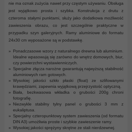
nie ma oznak zużycia nawet przy częstym używaniu. Obsługa
jest wyjątkowo prosta i szybka. Konstrukcja z drutu z
czteroma stałymi punktami, służy jako dodatkowa możliwość
zawieszenia obrazu, co jest szczególnie praktyczne w
przypadku szyn galeryjnych. Ramy aluminiowe do formatu
24x30 cm wyposażone są w podstawkę.
Ponadczasowe wzory z naturalnego drewna lub aluminium.
Idealne wpasowują się zarówno do wnętrz domowych, biur,
czy powierzchni wystawienniczych.
Specjalne złącza narożne gwarantują najwyższą stabilność
aluminiowych ram gotowych.
Wysokiej jakości szkło płaski (float) ze szlifowanymi
krawędziami, zapewnia wyjątkową przejrzystość optyczną.
Biała, bezkwasowa wkładka o grubości 200g chroni
fotografię.
Niezwykle stabilny tylny panel o grubości 3 mm z
eukaliptusa.
Specjalny czteropunktowy system zawieszenia (od formatu
DIN A3) umożliwia proste i szybkie zawieszenie ramy.
Wysokiej jakości sprężyny skrętne ze stali nierdzewnej.