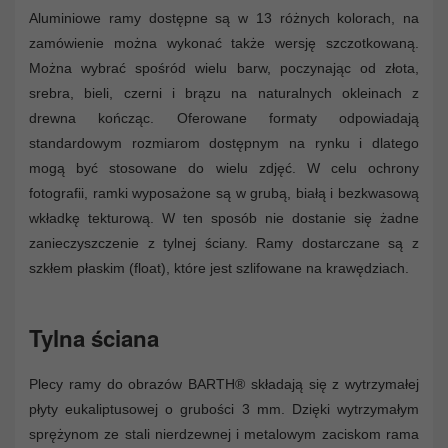
Aluminiowe ramy dostępne są w 13 różnych kolorach, na
zamówienie można wykonać także wersję szczotkowaną.
Można wybrać spośród wielu barw, poczynając od złota,
srebra, bieli, czerni i brązu na naturalnych okleinach z
drewna kończąc. Oferowane formaty odpowiadają
standardowym rozmiarom dostępnym na rynku i dlatego
mogą być stosowane do wielu zdjęć. W celu ochrony
fotografii, ramki wyposażone są w grubą, białą i bezkwasową
wkładkę tekturową. W ten sposób nie dostanie się żadne
zanieczyszczenie z tylnej ściany. Ramy dostarczane są z
szkłem płaskim (float), które jest szlifowane na krawędziach.
Tylna ściana
Plecy ramy do obrazów BARTH® składają się z wytrzymałej
płyty eukaliptusowej o grubości 3 mm. Dzięki wytrzymałym
sprężynom ze stali nierdzewnej i metalowym zaciskom rama