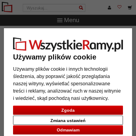
Menu
WszystkieRamy.pl
Marka
Klüber
Aluminiowe ramy do
obrazów Carlos
Aluminiowe ramy do obrazów
Używamy plików cookie
Carlos
Używamy plików cookie i innych technologii
śledzenia, aby poprawić jakość przeglądania
naszej witryny, wyświetlać spersonalizowane
treści i reklamy, analizować ruch w naszej witrynie
i wiedzieć, skąd pochodzą nasi użytkownicy.
Zgoda
Zmiana ustawień
Odmawiam
Powrót
Dalej