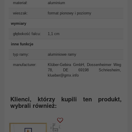
materiał:
aluminium
wieszak:
format pionowy i poziomy
wymiary
głębokość falcu:
1,1 cm
inne funkcje
typ ramy:
aluminiowe ramy
manufacturer:
Klüber-Gebira GmbH, Dossenheimer Weg
78, DE 69198 Schriesheim,
klueber@gmx.info
Klienci, którzy kupili ten produkt,
wybrali również: