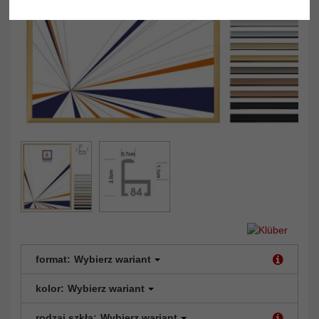
format:
Wybierz wariant
kolor:
Wybierz wariant
rodzaj szkła:
Wybierz wariant