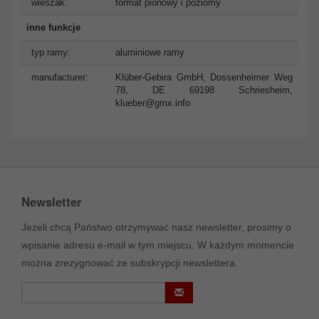
wieszak:
format pionowy i poziomy
inne funkcje
typ ramy:
aluminiowe ramy
manufacturer:
Klüber-Gebira GmbH, Dossenheimer Weg
78, DE 69198 Schriesheim,
klueber@gmx.info
Newsletter
Jeżeli chcą Państwo otrzymywać nasz newsletter, prosimy o
wpisanie adresu e-mail w tym miejscu. W każdym momencie
można zrezygnować ze subskrypcji newslettera.