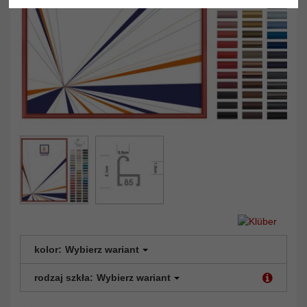
kolor:
Wybierz wariant
rodzaj szkła:
Wybierz wariant