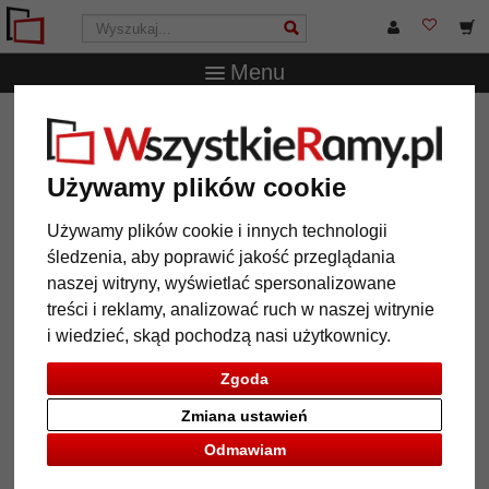
Menu
WszystkieRamy.pl
Wielkość ramy
Wszystkie formaty
Aluminiowe ramy do obrazów Miguel na wymiar
Używamy plików cookie
Aluminiowe ramy do obrazów
Miguel na wymiar
Używamy plików cookie i innych technologii
śledzenia, aby poprawić jakość przeglądania
naszej witryny, wyświetlać spersonalizowane
treści i reklamy, analizować ruch w naszej witrynie
i wiedzieć, skąd pochodzą nasi użytkownicy.
Zgoda
Zmiana ustawień
Odmawiam
Powrót
Dalej