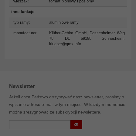
wieszak:
format pionowy i poziomy
inne funkcje
typ ramy:
aluminiowe ramy
manufacturer:
Klüber-Gebira GmbH, Dossenheimer Weg
78, DE 69198 Schriesheim,
klueber@gmx.info
Newsletter
Jeżeli chcą Państwo otrzymywać nasz newsletter, prosimy o
wpisanie adresu e-mail w tym miejscu. W każdym momencie
można zrezygnować ze subskrypcji newslettera.