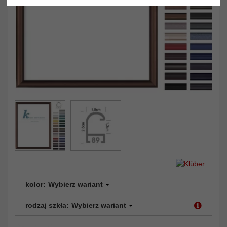
kolor:
Wybierz wariant
rodzaj szkła:
Wybierz wariant