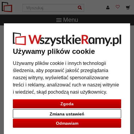
Menu
WszystkieRamy.pl
Wielkość ramy
Wszystkie formaty
Aluminiowe ramy do obrazów Pedro na wymiar
Używamy plików cookie
Aluminiowe ramy do obrazów
Pedro na wymiar
Używamy plików cookie i innych technologii
śledzenia, aby poprawić jakość przeglądania
naszej witryny, wyświetlać spersonalizowane
treści i reklamy, analizować ruch w naszej witrynie
i wiedzieć, skąd pochodzą nasi użytkownicy.
Zgoda
Zmiana ustawień
Odmawiam
Powrót
Dalej