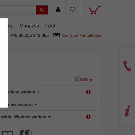
esoria
Magazyn
FAQ
+49 30 235 949 085
Centrum kontaktowe
:
Wybierz wariant
Wybierz wariant
 szkła:
Wybierz wariant