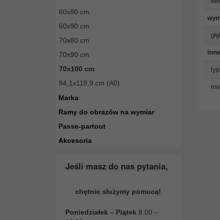
wie
60x80 cm
wym
60x90 cm
głę
70x80 cm
inne
70x90 cm
70x100 cm
typ
84,1x118,9 cm (A0)
man
Marka
Ramy do obrazów na wymiar
Passe-partout
Akcesoria
Jeśli masz do nas pytania,
chętnie służymy pomocą!
Poniedziałek – Piątek
8:00 –