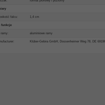
szak:
format pionowy i poziomy
iary
bokość falcu:
1,4 cm
 funkcje
 ramy:
aluminiowe ramy
ufacturer:
Klüber-Gebira GmbH, Dossenheimer Weg 78, DE 6919