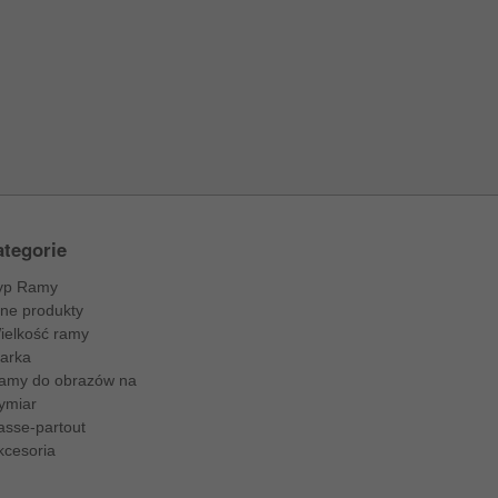
tegorie
yp Ramy
nne produkty
ielkość ramy
arka
amy do obrazów na
ymiar
asse-partout
kcesoria