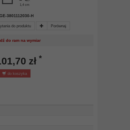
1,4 cm
 KGE-3801112030-H
ytania do produktu
Porównaj
jdź do ram na wymiar
*
101,70 zł
do koszyka