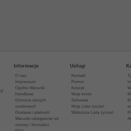
Informacje
Usługi
Ka
O nas
Kontakt
T
Impressum
Pomoc
I
Ogólne Warunki
Koszyk
W
ji
Handlowe
Moje konto
M
Ochrona danych
Schowek
R
osobowych
Moja Lista życzeń
w
Dostawa i platność
Widoczna Lista życzeń
P
Warunki odstąpienie od
A
umowy i formularz
FAQ