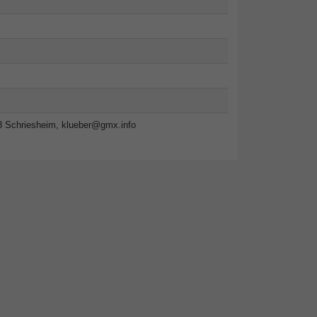
8 Schriesheim,
klueber@gmx.info