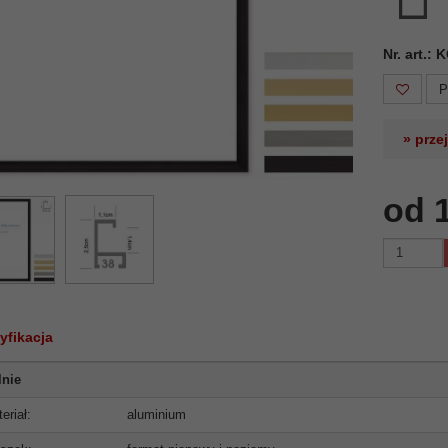
Nr. art.:
P
» prze
od 
yfikacja
lnie
eriał:
aluminium