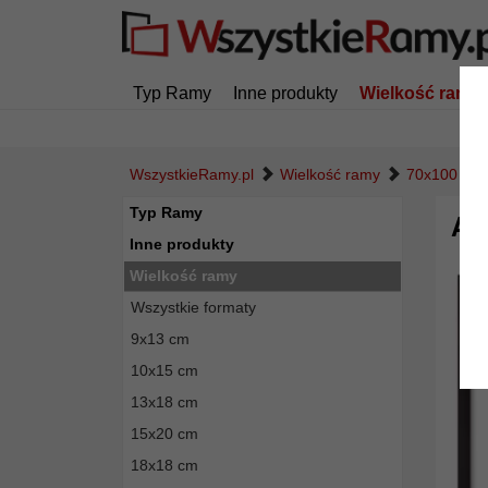
Typ Ramy
Inne produkty
Wielkość ramy
WszystkieRamy.pl
Wielkość ramy
70x100 cm
Typ Ramy
Al
Inne produkty
Wielkość ramy
Wszystkie formaty
9x13 cm
10x15 cm
13x18 cm
15x20 cm
18x18 cm
Powró