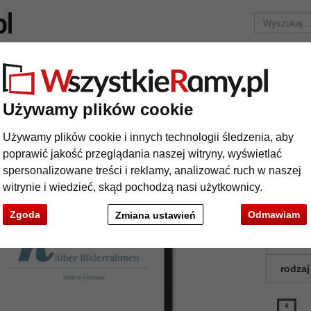
Marka
Ramy do obrazów na wymiar
Passe-partout
Akc
Tylko 25,95 zł
za wysyłkę.
Używamy plików cookie
Aluminowe ramy do obrazów Javier
Używamy plików cookie i innych technologii śledzenia, aby
uminowe ramy do obrazów Javier
poprawić jakość przeglądania naszej witryny, wyświetlać
spersonalizowane treści i reklamy, analizować ruch w naszej
witrynie i wiedzieć, skąd pochodzą nasi użytkownicy.
format
Zgoda
Odmawiam
Zmiana ustawień
kolor:
rodzaj
t
Dalej