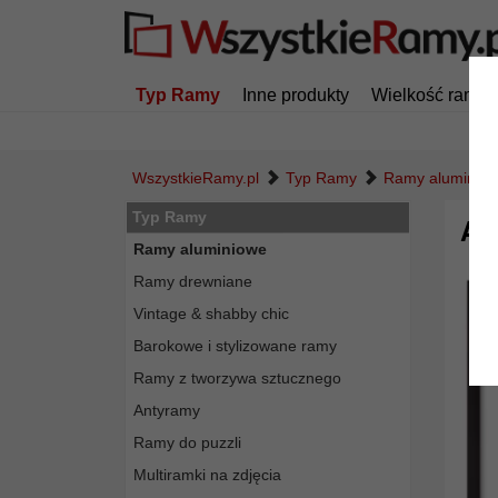
Typ Ramy
Inne produkty
Wielkość ramy
WszystkieRamy.pl
Typ Ramy
Ramy aluminio
Typ Ramy
Al
Ramy aluminiowe
Ramy drewniane
Vintage & shabby chic
Barokowe i stylizowane ramy
Ramy z tworzywa sztucznego
Antyramy
Ramy do puzzli
Multiramki na zdjęcia
Powró