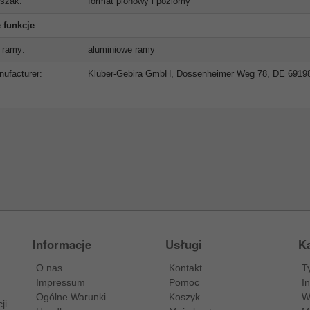
szak:
format pionowy i poziomy
 funkcje
 ramy:
aluminiowe ramy
ufacturer:
Klüber-Gebira GmbH, Dossenheimer Weg 78, DE 6919
Informacje
Usługi
Ka
O nas
Kontakt
T
Impressum
Pomoc
I
Ogólne Warunki
Koszyk
W
ji