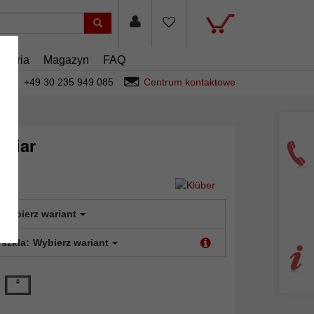
esoria
Magazyn
FAQ
+49 30 235 949 085
Centrum kontaktowe
miar
Wybierz wariant
 szkła:
Wybierz wariant