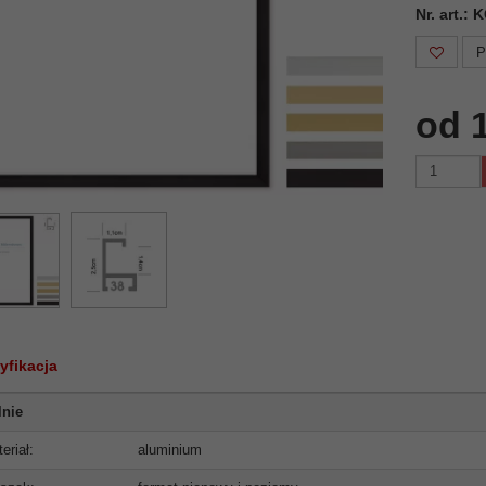
Nr. art.:
P
od 
yfikacja
lnie
eriał:
aluminium