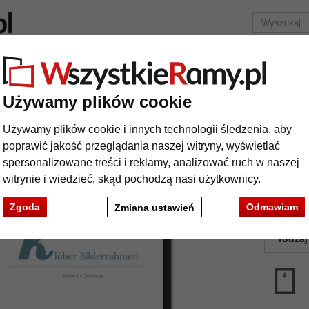
Marka
Ramy do obrazów na wymiar
Passe-partout
Akc
Tylko 25,95 zł
za wysyłkę.
Używamy plików cookie
we
Aluminowe ramy do obrazów Javier na wymiar
Używamy plików cookie i innych technologii śledzenia, aby
uminowe ramy do obrazów Javier na wy
poprawić jakość przeglądania naszej witryny, wyświetlać
spersonalizowane treści i reklamy, analizować ruch w naszej
witrynie i wiedzieć, skąd pochodzą nasi użytkownicy.
Zgoda
Odmawiam
Zmiana ustawień
kolor:
rodzaj
t
Dalej