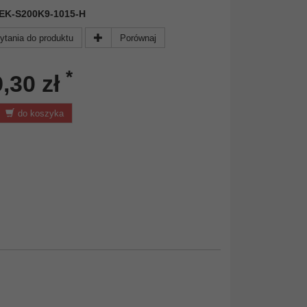
 DEK-S200K9-1015-H
ytania do produktu
Porównaj
*
,30 zł
do koszyka