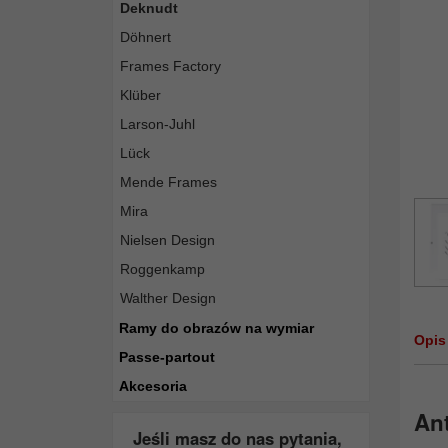
Deknudt
Döhnert
Frames Factory
Klüber
Larson-Juhl
Lück
Mende Frames
Mira
Nielsen Design
Roggenkamp
Walther Design
Ramy do obrazów na wymiar
Opis
Passe-partout
Akcesoria
Ant
Jeśli masz do nas pytania,