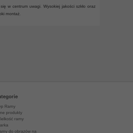
się w centrum uwagi. Wysokiej jakości szkło oraz
bki montaż.
tegorie
yp Ramy
nne produkty
ielkość ramy
arka
amy do obrazów na