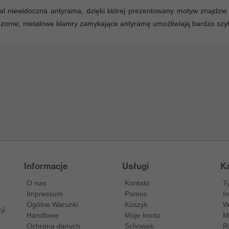
l niewidoczna antyrama, dzięki której prezentowany motyw znajdzie 
zorne, metalowe klamry zamykające antyramę umożliwiają bardzo szy
Informacje
Usługi
Ka
O nas
Kontakt
T
Impressum
Pomoc
I
Ogólne Warunki
Koszyk
W
ji
Handlowe
Moje konto
M
Ochrona danych
Schowek
R