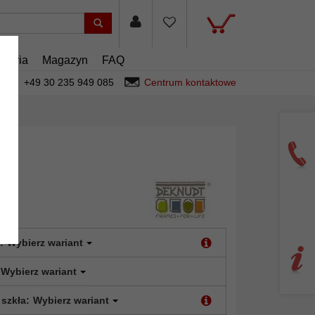
esoria
Magazyn
FAQ
+49 30 235 949 085
Centrum kontaktowe
:
Wybierz wariant
Wybierz wariant
 szkła:
Wybierz wariant