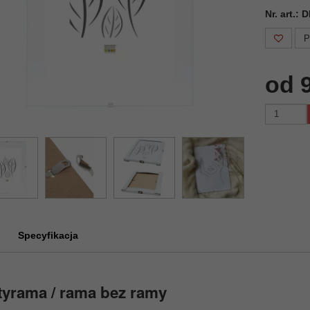
Nr. art.:
P
od 9
Specyfikacja
yrama / rama bez ramy