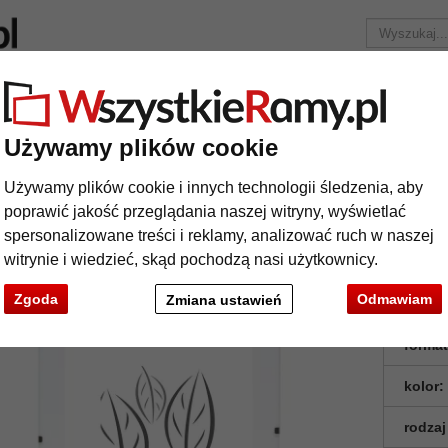
Marka
Ramy do obrazów na wymiar
Passe-partout
Akc
Tylko 25,95 zł
za wysyłkę.
Używamy plików cookie
ma
Używamy plików cookie i innych technologii śledzenia, aby
tyrama
poprawić jakość przeglądania naszej witryny, wyświetlać
spersonalizowane treści i reklamy, analizować ruch w naszej
witrynie i wiedzieć, skąd pochodzą nasi użytkownicy.
Zgoda
Odmawiam
Zmiana ustawień
format
kolor:
rodzaj
t
Dalej