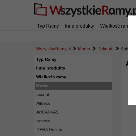
Typ Ramy
Inne produkty
Wielkość ramy
WszystkieRamy.pl
Marka
Deknudt
Antyra
Typ Ramy
An
Inne produkty
Wielkość ramy
Marka
accent
Alldeco
ArtCANVAS
artvera
DEHA Design
Powró