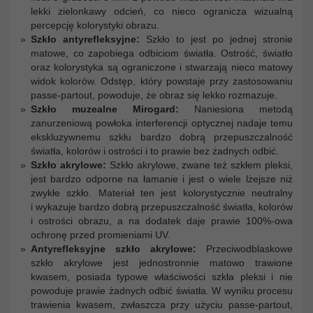
lekki zielonkawy odcień, co nieco ogranicza wizualną
percepcję kolorystyki obrazu.
Szkło antyrefleksyjne:
Szkło to jest po jednej stronie
matowe, co zapobiega odbiciom światła. Ostrość, światło
oraz kolorystyka są ograniczone i stwarzają nieco matowy
widok kolorów. Odstęp, który powstaje przy zastosowaniu
passe-partout, powoduje, że obraz się lekko rozmazuje.
Szkło muzealne Mirogard:
Naniesiona metodą
zanurzeniową powłoka interferencji optycznej nadaje temu
ekskluzywnemu szkłu bardzo dobrą przepuszczalność
światła, kolorów i ostrości i to prawie bez żadnych odbić.
Szkło akrylowe:
Szkło akrylowe, zwane też szkłem pleksi,
jest bardzo odporne na łamanie i jest o wiele lżejsze niż
zwykłe szkło. Materiał ten jest kolorystycznie neutralny
i wykazuje bardzo dobrą przepuszczalność światła, kolorów
i ostrości obrazu, a na dodatek daje prawie 100%-owa
ochronę przed promieniami UV.
Antyrefleksyjne szkło akrylowe:
Przeciwodblaskowe
szkło akrylowe jest jednostronnie matowo trawione
kwasem, posiada typowe właściwości szkła pleksi i nie
powoduje prawie żadnych odbić światła. W wyniku procesu
trawienia kwasem, zwłaszcza przy użyciu passe-partout,