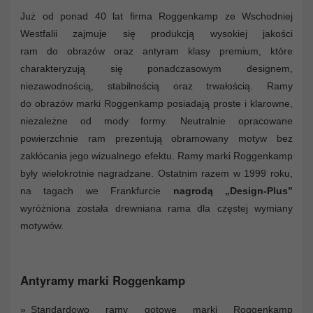
Już od ponad 40 lat firma Roggenkamp ze Wschodniej
Westfalii zajmuje się produkcją wysokiej jakości
ram do obrazów oraz antyram klasy premium, które
charakteryzują się ponadczasowym designem,
niezawodnością, stabilnością oraz trwałością. Ramy
do obrazów marki Roggenkamp posiadają proste i klarowne,
niezależne od mody formy. Neutralnie opracowane
powierzchnie ram prezentują obramowany motyw bez
zakłócania jego wizualnego efektu. Ramy marki Roggenkamp
były wielokrotnie nagradzane. Ostatnim razem w 1999 roku,
na tagach we Frankfurcie
nagrodą „Design-Plus”
wyróżniona została drewniana rama dla częstej wymiany
motywów.
Antyramy marki Roggenkamp
Standardowo ramy gotowe marki Roggenkamp