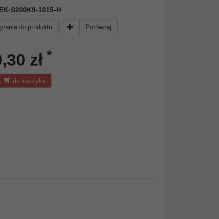
 DEK-S200K9-1015-H
ytania do produktu
Porównaj
*
,30 zł
do koszyka