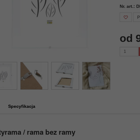
Nr. art.:
P
od 9
Specyfikacja
yrama / rama bez ramy