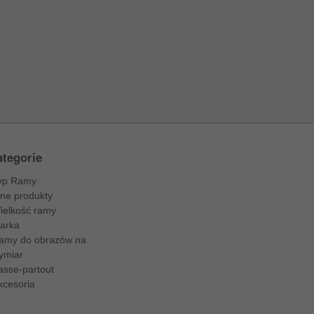
tegorie
yp Ramy
nne produkty
ielkość ramy
arka
amy do obrazów na
ymiar
asse-partout
kcesoria