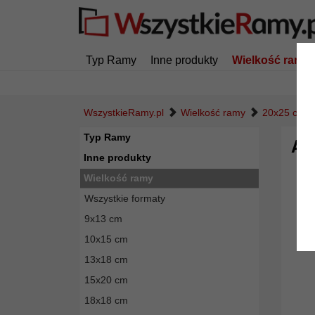
Typ Ramy
Inne produkty
Wielkość ramy
WszystkieRamy.pl
Wielkość ramy
20x25 cm
Typ Ramy
An
Inne produkty
Wielkość ramy
Wszystkie formaty
9x13 cm
10x15 cm
13x18 cm
15x20 cm
18x18 cm
Powró