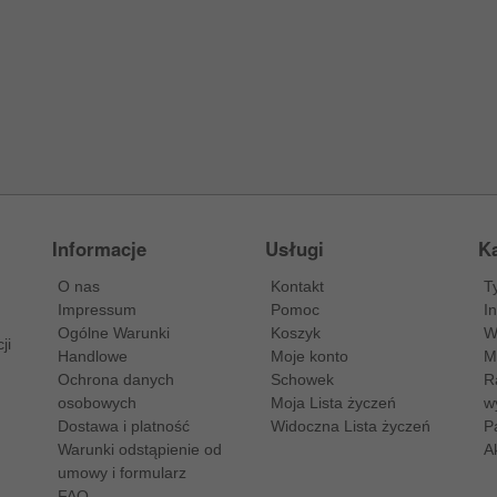
Informacje
Usługi
Ka
O nas
Kontakt
T
Impressum
Pomoc
I
Ogólne Warunki
Koszyk
W
ji
Handlowe
Moje konto
M
Ochrona danych
Schowek
R
osobowych
Moja Lista życzeń
w
Dostawa i platność
Widoczna Lista życzeń
P
Warunki odstąpienie od
A
umowy i formularz
FAQ