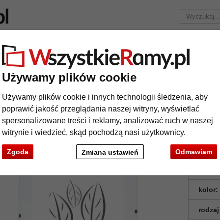
Marka
Ramy do obrazów na wymiar
Passe-partout
Akc
Tylko 25,95 zł
za wysyłkę.
Używamy plików cookie
Antyrama
Używamy plików cookie i innych technologii śledzenia, aby
tyrama
poprawić jakość przeglądania naszej witryny, wyświetlać
spersonalizowane treści i reklamy, analizować ruch w naszej
witrynie i wiedzieć, skąd pochodzą nasi użytkownicy.
Zgoda
Odmawiam
Zmiana ustawień
format
kolor:
rodzaj
t
Dalej