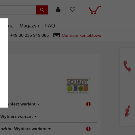
esoria
Magazyn
FAQ
+49 30 235 949 085
Centrum kontaktowe
:
Wybierz wariant
Wybierz wariant
 szkła:
Wybierz wariant