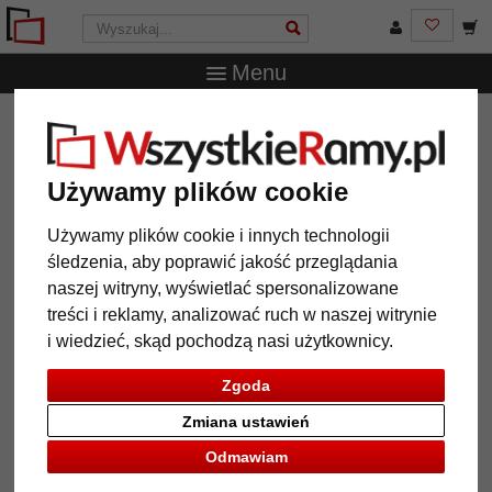
Menu
WszystkieRamy.pl
Marka
Deknudt
Antyrama do zdjęć,
ze stojakiem z naturalnego drewna
Antyrama do zdjęć, ze stojakiem
Używamy plików cookie
z naturalnego drewna
Używamy plików cookie i innych technologii
śledzenia, aby poprawić jakość przeglądania
naszej witryny, wyświetlać spersonalizowane
treści i reklamy, analizować ruch w naszej witrynie
i wiedzieć, skąd pochodzą nasi użytkownicy.
Zgoda
Zmiana ustawień
Odmawiam
Powrót
Dalej