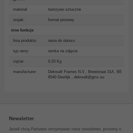
materiał:
tworzywo sztuczne
stojak:
format pionowy
inne funkcje
linia produktu:
rama do obrazu
typ ramy:
ramka na zdjęcia
ciężar:
0,20 Kg
manufacturer:
Deknudt Frames N.V., Breestraat 31A, BE
8540 Deerlijk ,
deknudt@gmx.eu
Newsletter
Jeżeli chcą Państwo otrzymywać nasz newsletter, prosimy o