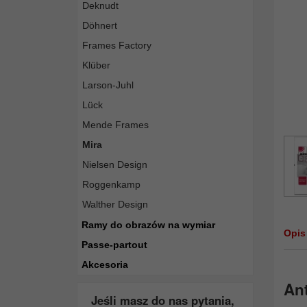
Deknudt
Döhnert
Frames Factory
Klüber
Larson-Juhl
Lück
Mende Frames
Mira
Nielsen Design
Roggenkamp
Walther Design
Ramy do obrazów na wymiar
Opis
Passe-partout
Akcesoria
An
Jeśli masz do nas pytania,