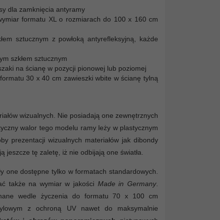
ipsy dla zamknięcia antyramy
 wymiar formatu XL o rozmiarach do 100 x 160 cm
łem sztucznym z powłoką antyrefleksyjną, każde
iwym szkłem sztucznym
zaki na ścianę w pozycji pionowej lub poziomej
ormatu 30 x 40 cm zawieszki wbite w ścianę tylną
riałów wizualnych. Nie posiadają one zewnętrznych
Optyczny walor tego modelu ramy leży w plastycznym
 prezentacji wizualnych materiałów jak dibondy
eszcze tę zaletę, iż nie odbijają one światła.
ły one dostępne tylko w formatach standardowych.
iać także na wymiar w jakości
Made in Germany
.
onane wedle życzenia do formatu 70 x 100 cm
akrylowym z ochroną UV nawet do maksymalnie