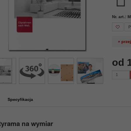
Nr. art.:
P
» prze
od 
Specyfikacja
tyrama na wymiar