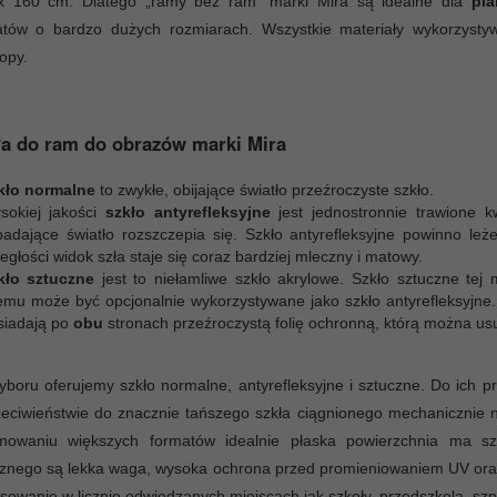
x 160 cm. Dlatego „ramy bez ram” marki Mira są idealne dla
pl
atów o bardzo dużych rozmiarach. Wszystkie materiały wykorzyst
opy.
a do ram do obrazów marki Mira
kło normalne
to zwykłe, obijające światło przeźroczyste szkło.
sokiej jakości
szkło antyrefleksyjne
jest jednostronnie trawione 
padające światło rozszczepia się. Szkło antyrefleksyjne powinno le
egłości widok szła staje się coraz bardziej mleczny i matowy.
kło sztuczne
jest to niełamliwe szkło akrylowe. Szkło sztuczne tej m
emu może być opcjonalnie wykorzystywane jako szkło antyrefleksyjne.
siadają po
obu
stronach przeźroczystą folię ochronną, którą można us
boru oferujemy szkło normalne, antyrefleksyjne i sztuczne. Do ich pro
eciwieństwie do znacznie tańszego szkła ciągnionego mechanicznie 
mowaniu większych formatów idealnie płaska powierzchnia ma sz
znego są lekka waga, wysoka ochrona przed promieniowaniem UV oraz 
sowanie w licznie odwiedzanych miejscach jak szkoły, przedszkola, szpit