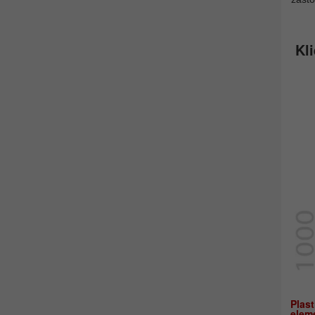
Kli
Plas
elem