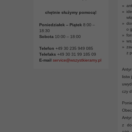
ant
id
chętnie służymy pomocą!
wł
do
Poniedziałek – Piątek
8:00 –
o 
18:30
fo
Sobota
10:00 – 18:00
ws
za
Telefon
+49 30 235 949 085
z 
Telefaks
+49 30 31 99 185 09
E-mail
service@wszystkieramy.pl
Antyr
listw
uwyd
czy d
Ponie
Obec
Anty
z do