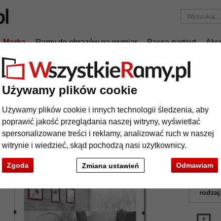
Marka
Ramy do obrazów na wymiar
Passe-partout
Akc
Tylko 25,95 zł
za wysyłkę.
a wymiar
Używamy plików cookie
tyramy na wymiar
Używamy plików cookie i innych technologii śledzenia, aby
poprawić jakość przeglądania naszej witryny, wyświetlać
Najleps
spersonalizowane treści i reklamy, analizować ruch w naszej
niewidzial
witrynie i wiedzieć, skąd pochodzą nasi użytkownicy.
Zgoda
Odmawiam
Zmiana ustawień
kolor:
rodzaj
t
Dalej