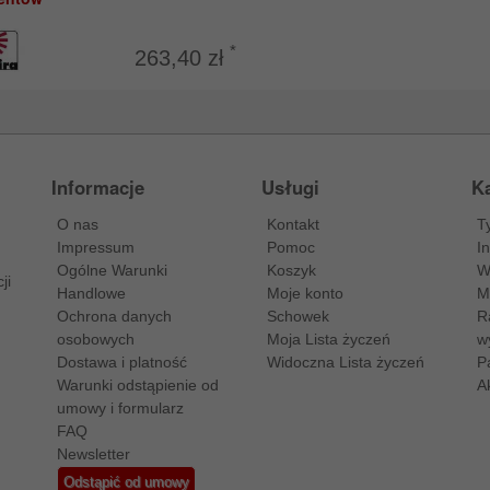
*
263,40 zł
Informacje
Usługi
Ka
O nas
Kontakt
T
Impressum
Pomoc
I
Ogólne Warunki
Koszyk
W
ji
Handlowe
Moje konto
M
Ochrona danych
Schowek
R
osobowych
Moja Lista życzeń
w
Dostawa i platność
Widoczna Lista życzeń
P
Warunki odstąpienie od
A
umowy i formularz
FAQ
Newsletter
Odstąpić od umowy