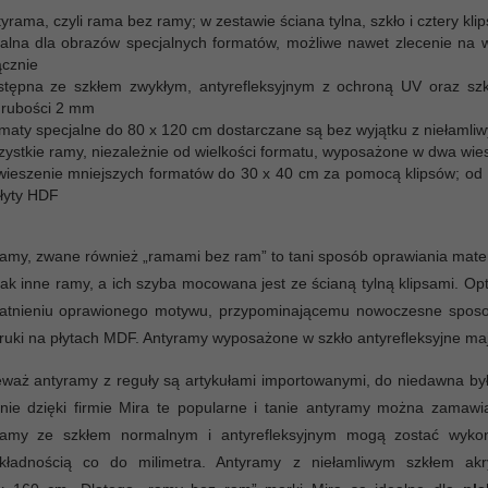
yrama, czyli rama bez ramy; w zestawie ściana tylna, szkło i cztery kl
ealna dla obrazów specjalnych formatów, możliwe nawet zlecenie na
ącznie
stępna ze szkłem zwykłym, antyrefleksyjnym z ochroną UV oraz szk
grubości 2 mm
rmaty specjalne do 80 x 120 cm dostarczane są bez wyjątku z niełaml
zystkie ramy, niezależnie od wielkości formatu, wyposażone w dwa wies
wieszenie mniejszych formatów do 30 x 40 cm za pomocą klipsów; od f
płyty HDF
amy, zwane również „ramami bez ram” to tani sposób oprawiania mate
 jak inne ramy, a ich szyba mocowana jest ze ścianą tylną klipsami. 
atnieniu oprawionego motywu, przypominającemu nowoczesne sposoby
ruki na płytach MDF. Antyramy wyposażone w szkło antyrefleksyjne mają j
waż antyramy z reguły są artykułami importowanymi, do niedawna by
nie dzięki firmie Mira te popularne i tanie antyramy można zamaw
ramy ze szkłem normalnym i antyrefleksyjnym mogą zostać wyk
kładnością co do milimetra. Antyramy z niełamliwym szkłem 