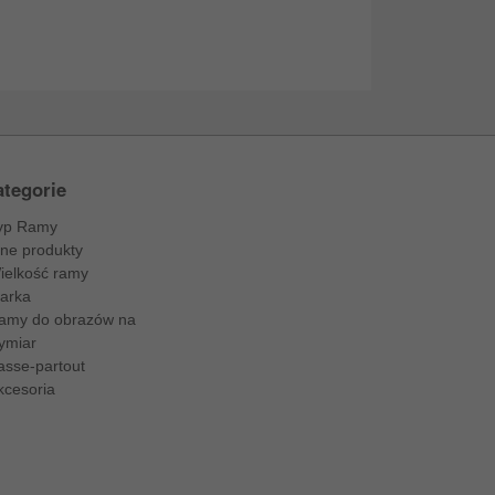
tegorie
yp Ramy
nne produkty
ielkość ramy
arka
amy do obrazów na
ymiar
asse-partout
kcesoria