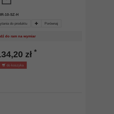
 MIR-10-SZ-H
ytania do produktu
Porównaj
jdź do ram na wymiar
*
134,20 zł
do koszyka