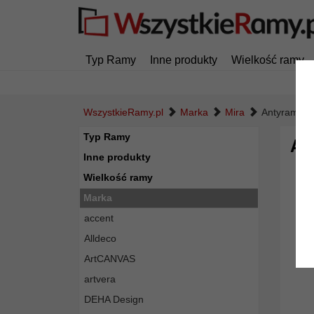
Typ Ramy
Inne produkty
Wielkość ramy
WszystkieRamy.pl
Marka
Mira
Antyramy n
Typ Ramy
An
Inne produkty
Wielkość ramy
Marka
accent
Alldeco
ArtCANVAS
artvera
DEHA Design
Powró