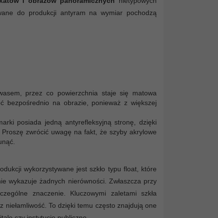
akatów i obrazów panoramicznych
nietypowych
ywane do produkcji antyram na wymiar pochodzą
kwasem, przez co powierzchnia staje się matowa
żeć bezpośrednio na obrazie, ponieważ z większej
arki posiada jedną antyrefleksyjną stronę, dzięki
 Proszę zwrócić uwagę na fakt, że szyby akrylowe
unąć.
dukcji wykorzystywane jest szkło typu float, które
nie wykazuje żadnych nierówności. Zwłaszcza przy
czególne znaczenie. Kluczowymi zaletami szkła
niełamliwość. To dzięki temu często znajdują one
ale czy instytucje publiczne.