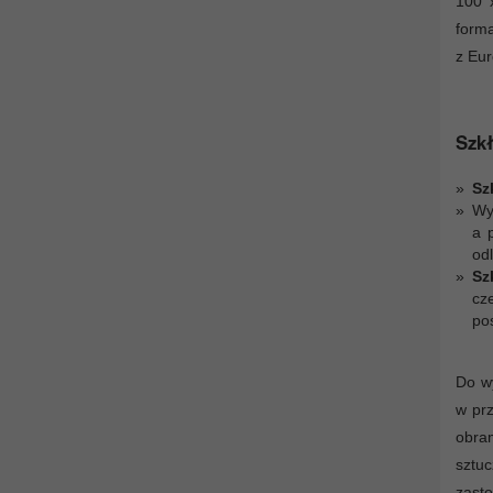
100 
form
z Eur
Szkł
Sz
Wy
a 
odl
Sz
cz
po
Do wy
w prz
obra
sztuc
zasto