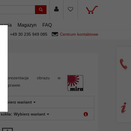
esoria
Magazyn
FAQ
+49 30 235 949 085
Centrum kontaktowe
za prezentacja obrazu w
nej oprawie.
Wybierz wariant
 szkła:
Wybierz wariant