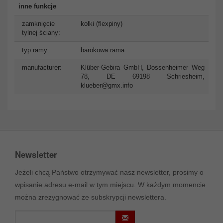
inne funkcje
zamknięcie
kołki (flexpiny)
tylnej ściany:
typ ramy:
barokowa rama
manufacturer:
Klüber-Gebira GmbH, Dossenheimer Weg
78, DE 69198 Schriesheim,
klueber@gmx.info
Newsletter
Jeżeli chcą Państwo otrzymywać nasz newsletter, prosimy o
wpisanie adresu e-mail w tym miejscu. W każdym momencie
można zrezygnować ze subskrypcji newslettera.