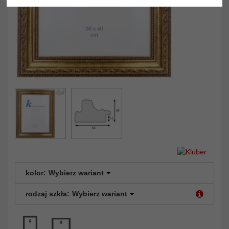
kolor:
Wybierz wariant
rodzaj szkła:
Wybierz wariant