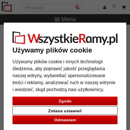
Menu
WszystkieRamy.pl
Typ Ramy
Barokowe i stylizowane
ramy
Barokowa rama Aveiro na wymiar
Używamy plików cookie
Barokowa rama Aveiro na wymiar
Używamy plików cookie i innych technologii
śledzenia, aby poprawić jakość przeglądania
naszej witryny, wyświetlać spersonalizowane
treści i reklamy, analizować ruch w naszej witrynie
i wiedzieć, skąd pochodzą nasi użytkownicy.
Zgoda
Zmiana ustawień
Odmawiam
Powrót
Dalej