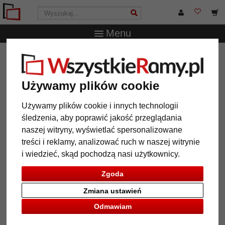
Menu
WszystkieRamy.pl
Ramy do obrazów na wymiar
Ramy
barokowe
Barokowa rama Barakaldo na wymiar
Używamy plików cookie
Barokowa rama Barakaldo na
wymiar
Używamy plików cookie i innych technologii
śledzenia, aby poprawić jakość przeglądania
naszej witryny, wyświetlać spersonalizowane
treści i reklamy, analizować ruch w naszej witrynie
i wiedzieć, skąd pochodzą nasi użytkownicy.
Zgoda
Zmiana ustawień
Odmawiam
Powrót
Dalej