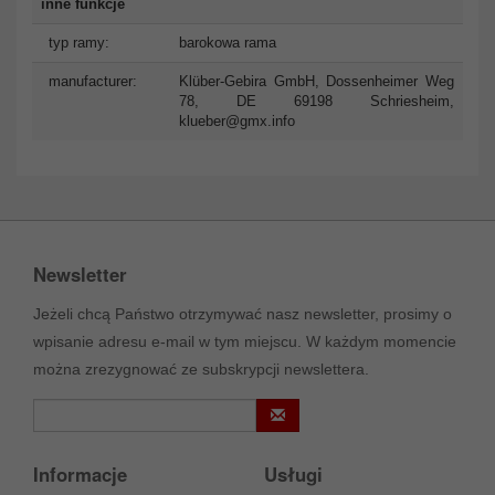
inne funkcje
typ ramy:
barokowa rama
manufacturer:
Klüber-Gebira GmbH, Dossenheimer Weg
78, DE 69198 Schriesheim,
klueber@gmx.info
Newsletter
Jeżeli chcą Państwo otrzymywać nasz newsletter, prosimy o
wpisanie adresu e-mail w tym miejscu. W każdym momencie
można zrezygnować ze subskrypcji newslettera.
Informacje
Usługi