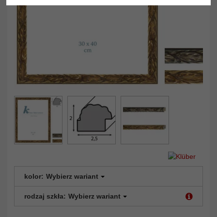
kolor:
Wybierz wariant
rodzaj szkła:
Wybierz wariant