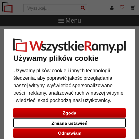
Menu
WszystkieRamy.pl
Wielkość ramy
Wszystkie formaty
Barokowa rama Bilbao na wymiar
Barokowa rama Bilbao na wymiar
Używamy plików cookie
Używamy plików cookie i innych technologii
śledzenia, aby poprawić jakość przeglądania
naszej witryny, wyświetlać spersonalizowane
treści i reklamy, analizować ruch w naszej witrynie
i wiedzieć, skąd pochodzą nasi użytkownicy.
Zgoda
Zmiana ustawień
Powrót
Dalej
Odmawiam