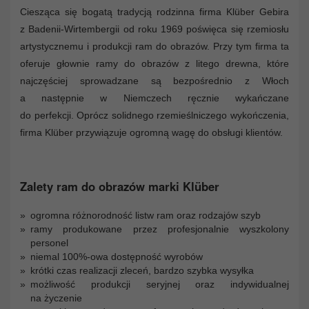
Ciesząca się bogatą tradycją rodzinna firma Klüber Gebira
z Badenii-Wirtembergii od roku 1969 poświęca się rzemiosłu
artystycznemu i produkcji ram do obrazów. Przy tym firma ta
oferuje głownie ramy do obrazów z litego drewna, które
najczęściej sprowadzane są bezpośrednio z Włoch
a następnie w Niemczech ręcznie wykańczane
do perfekcji. Oprócz solidnego rzemieślniczego wykończenia,
firma Klüber przywiązuje ogromną wagę do obsługi klientów.
Zalety ram do obrazów marki Klüber
ogromna różnorodność listw ram oraz rodzajów szyb
ramy produkowane przez profesjonalnie wyszkolony
personel
niemal 100%-owa dostępność wyrobów
krótki czas realizacji zleceń, bardzo szybka wysyłka
możliwość produkcji seryjnej oraz indywidualnej
na życzenie