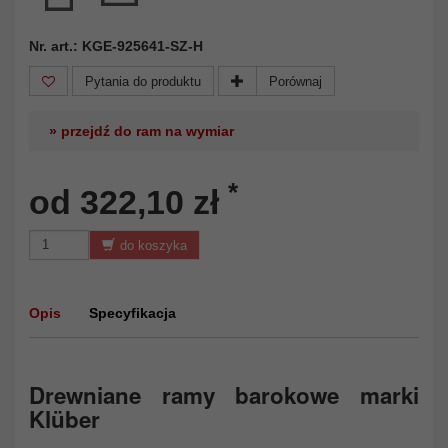
Nr. art.: KGE-925641-SZ-H
Pytania do produktu
Porównaj
» przejdź do ram na wymiar
*
od 322,10 zł
do koszyka
Opis
Specyfikacja
Drewniane ramy barokowe marki
Klüber