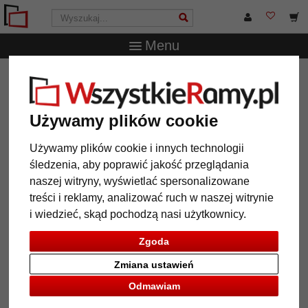
Menu
WszystkieRamy.pl
Marka
Mira
Barokowa rama Boulay
szeroka, na wymiar
Barokowa rama Boulay szeroka,
Używamy plików cookie
na wymiar
Używamy plików cookie i innych technologii
śledzenia, aby poprawić jakość przeglądania
naszej witryny, wyświetlać spersonalizowane
treści i reklamy, analizować ruch w naszej witrynie
i wiedzieć, skąd pochodzą nasi użytkownicy.
Zgoda
Zmiana ustawień
Odmawiam
Powrót
Dalej