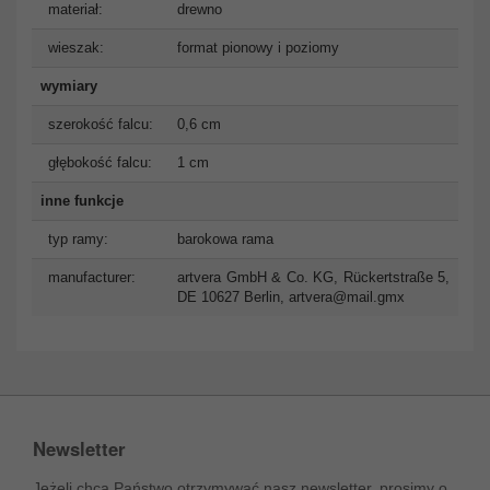
materiał:
drewno
wieszak:
format pionowy i poziomy
wymiary
szerokość falcu:
0,6 cm
głębokość falcu:
1 cm
inne funkcje
typ ramy:
barokowa rama
manufacturer:
artvera GmbH & Co. KG, Rückertstraße 5,
DE 10627 Berlin,
artvera@mail.gmx
Newsletter
Jeżeli chcą Państwo otrzymywać nasz newsletter, prosimy o