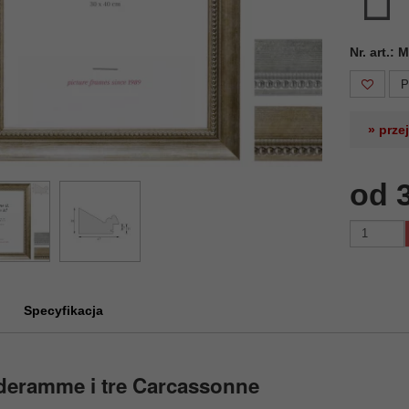
Nr. art.:
P
» prze
od 
Specyfikacja
deramme i tre Carcassonne