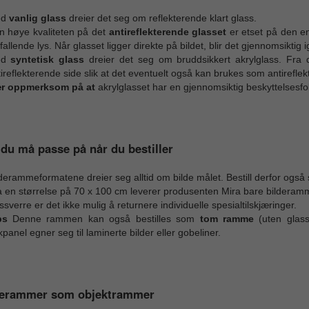
ed
vanlig glass
dreier det seg om reflekterende klart glass.
n høye kvaliteten på det
antireflekterende glasset
er etset på den en
fallende lys. Når glasset ligger direkte på bildet, blir det gjennomsiktig i
ed
syntetisk glass
dreier det seg om bruddsikkert akrylglass. Fra 
ireflekterende side slik at det eventuelt også kan brukes som antirefle
r oppmerksom på at
akrylglasset har en gjennomsiktig beskyttelsesfo
du må passe på når du bestiller
derammeformatene dreier seg alltid om bilde målet. Bestill derfor også sp
a en størrelse på 70 x 100 cm leverer produsenten Mira bare bilderam
sverre er det ikke mulig å returnere individuelle spesialtilskjæringer.
ps
Denne rammen kan også bestilles som
tom ramme
(uten glas
panel egner seg til laminerte bilder eller gobeliner.
derammer som objektrammer