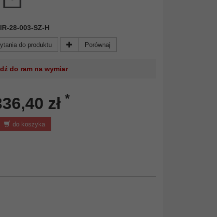
 MIR-28-003-SZ-H
ytania do produktu
Porównaj
jdź do ram na wymiar
*
336,40 zł
do koszyka