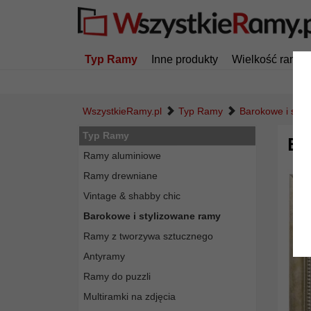
Typ Ramy
Inne produkty
Wielkość ramy
WszystkieRamy.pl
Typ Ramy
Barokowe i styl
Typ Ramy
Ba
Ramy aluminiowe
Ramy drewniane
Vintage & shabby chic
Barokowe i stylizowane ramy
Ramy z tworzywa sztucznego
Antyramy
Ramy do puzzli
Multiramki na zdjęcia
Powró