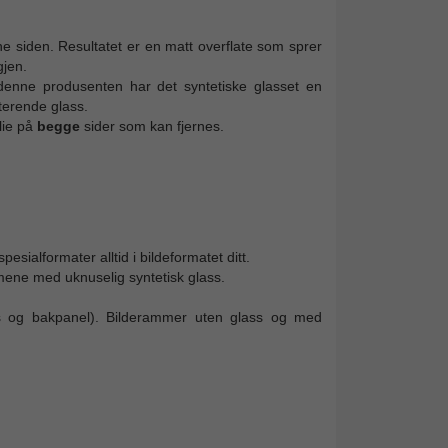
e siden. Resultatet er en matt overflate som sprer
gjen.
denne produsenten har det syntetiske glasset en
kterende glass.
lie på
begge
sider som kan fjernes.
esialformater alltid i bildeformatet ditt.
mene med uknuselig syntetisk glass.
s og bakpanel). Bilderammer uten glass og med