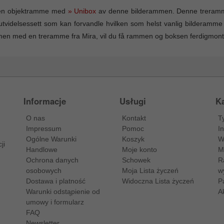
en objektramme med
» Unibox
av denne bilderammen. Denne treramm
utvidelsessett som kan forvandle hvilken som helst vanlig bilderamme 
n med en treramme fra Mira, vil du få rammen og boksen ferdigmont
Informacje
Usługi
Ka
O nas
Kontakt
T
Impressum
Pomoc
I
Ogólne Warunki
Koszyk
W
ji
Handlowe
Moje konto
M
Ochrona danych
Schowek
R
osobowych
Moja Lista życzeń
w
Dostawa i platność
Widoczna Lista życzeń
P
Warunki odstąpienie od
A
umowy i formularz
FAQ
Newsletter