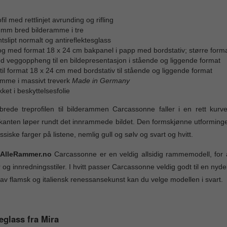
fil med rettlinjet avrunding og rifling
 mm bred bilderamme i tre
tslipt normalt og antireflektesglass
l og med format 18 x 24 cm bakpanel i papp med bordstativ; større fo
d veggoppheng til en bildepresentasjon i stående og liggende format
til format 18 x 24 cm med bordstativ til stående og liggende format
mme i massivt treverk
Made in Germany
ket i beskyttelsesfolie
rede treprofilen til bilderammen Carcassonne faller i en rett kurve 
kanten løper rundt det innrammede bildet. Den formskjønne utformingen
assiske farger på listene, nemlig gull og sølv og svart og hvitt.
 AlleRammer.no
Carcassonne er en veldig allsidig rammemodell, for av
r og innredningsstiler. I hvitt passer Carcassonne veldig godt til en ny
 av flamsk og italiensk renessansekunst kan du velge modellen i svart.
eglass fra Mira