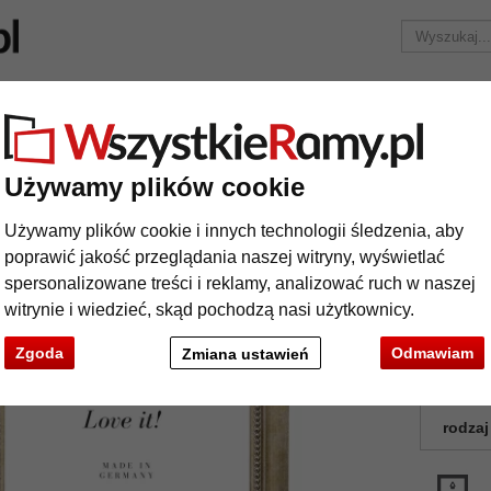
Marka
Ramy do obrazów na wymiar
Passe-partout
Akc
Tylko 25,95 zł
za wysyłkę.
izowane ramy
Barokowa rama Carcassonne na wymiar
Używamy plików cookie
rokowa rama Carcassonne na wymiar
Używamy plików cookie i innych technologii śledzenia, aby
poprawić jakość przeglądania naszej witryny, wyświetlać
spersonalizowane treści i reklamy, analizować ruch w naszej
Drewnian
witrynie i wiedzieć, skąd pochodzą nasi użytkownicy.
wspaniałej
Zgoda
Odmawiam
Zmiana ustawień
kolor:
rodzaj
t
Dalej