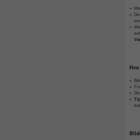
M
De
inn
M
ant
Væ
Hva 
Bil
Fr
Des
Ti
bak
Bil