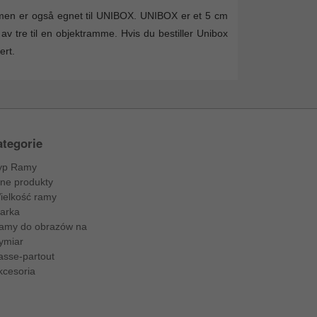
en er også egnet til UNIBOX. UNIBOX er et 5 cm
av tre til en objektramme. Hvis du bestiller Unibox
ert.
tegorie
yp Ramy
nne produkty
ielkość ramy
arka
amy do obrazów na
ymiar
asse-partout
kcesoria