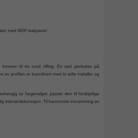
rmater med MDF-bakpanel
innover til en rund rifling. En sart perlestav på
 av profilen er koordinert med to edle metaller og
hengig av fargevalget, passer den til forskjellige
delig interiørdekorasjon. Til harmonisk innramming av