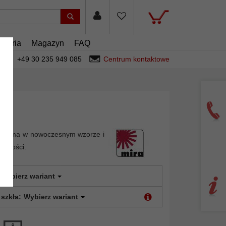
esoria
Magazyn
FAQ
+49 30 235 949 085
Centrum kontaktowe
a rama w nowoczesnym wzorze i
 jakości.
Wybierz wariant
 szkła:
Wybierz wariant