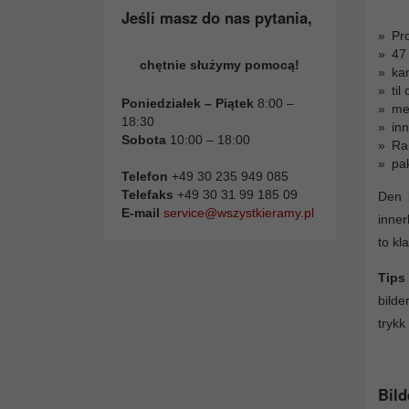
Jeśli masz do nas pytania,
Pro
47
chętnie służymy pomocą!
kan
ti
Poniedziałek – Piątek
8:00 –
me
18:30
inn
Sobota
10:00 – 18:00
Ra
pak
Telefon
+49 30 235 949 085
Telefaks
+49 30 31 99 185 09
Den b
E-mail
service@wszystkieramy.pl
inner
to kl
Tips
bilde
trykk
Bild