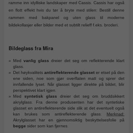
ramme inn idylliske landskaper med Cassis. Cassis har også
en flott effekt hvis du tør å bryte med stilen: Bestill denne
rammen med bakpanel og uten glass til moderne
bildekollasjer eller bilder med et subtilt relieff f.eks. broderi.
Bildeglass fra Mira
Med
vanlig glass
dreier det seg om reflekterende klart
glass.
Det høykvalitets
antireflekterende glasset
er etset på den
ene siden, noe som gjør overflaten matt og sprer det
innfallende lyset. Når glasset ligger direkte på bildet, blir
perspektivet klart igjen.
Med
syntetisk glass
dreier det seg om bruddsikkert
akrylglass. Fra denne produsenten har det syntetiske
glasset en antireflekterende side slik at det eventuelt også
kan brukes som antireflekterende glass.
Merknad:
Akrylglasset har en gjennomsiktig beskyttelsesfolie på
begge
sider som kan fjernes.