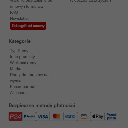
Warunki odstąpienie od
Widoczna Lista życzeń
umowy i formularz
FAQ
Newsletter
Odstąpić od umowy
Kategorie
Typ Ramy
Inne produkty
Wielkość ramy
Marka
Ramy do obrazów na
wymiar
Passe-partout
Akcesoria
Bezpieczne metody płatności