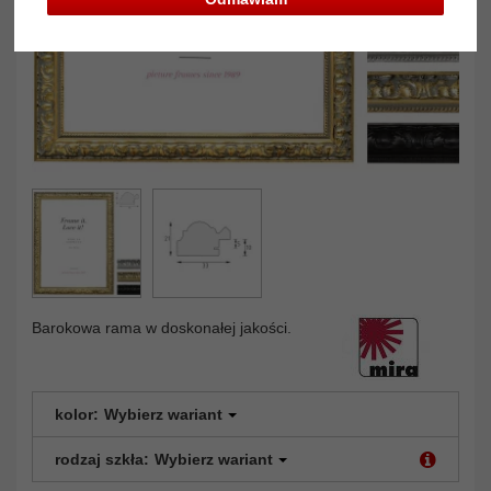
Barokowa rama w doskonałej jakości.
kolor:
Wybierz wariant
rodzaj szkła:
Wybierz wariant