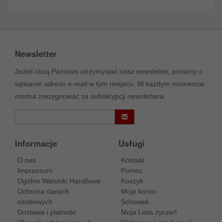
Newsletter
Jeżeli chcą Państwo otrzymywać nasz newsletter, prosimy o
wpisanie adresu e-mail w tym miejscu. W każdym momencie
można zrezygnować ze subskrypcji newslettera.
Informacje
Usługi
O nas
Kontakt
Impressum
Pomoc
Ogólne Warunki Handlowe
Koszyk
Ochrona danych
Moje konto
osobowych
Schowek
Dostawa i platność
Moja Lista życzeń