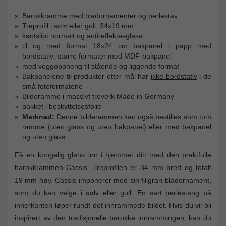
Barokkramme med bladornamenter og perlestav
Treprofil i sølv eller gull, 34x19 mm
kantslipt normalt og antireflektesglass
til og med format 18x24 cm bakpanel i papp med
bordstativ; større formater med MDF-bakpanel
med veggoppheng til stående og liggende format
Bakpanelene til produkter etter mål har
ikke bordstativ
i de
små fotoformatene
Bilderamme i massivt treverk Made in Germany
pakket i beskyttelsesfolie
Merknad:
Denne bilderammen kan også bestilles som tom
ramme (uten glass og uten bakpanel) eller med bakpanel
og uten glass.
Få en kongelig glans inn i hjemmet ditt med den praktfulle
barokkrammen Cassis. Treprofilen er 34 mm bred og totalt
19 mm høy. Cassis imponerer med sin filigran-bladornament,
som du kan velge i sølv eller gull. En sart perlestang på
innerkanten løper rundt det innrammede bildet. Hvis du vil bli
inspirert av den tradisjonelle barokke innrammingen, kan du