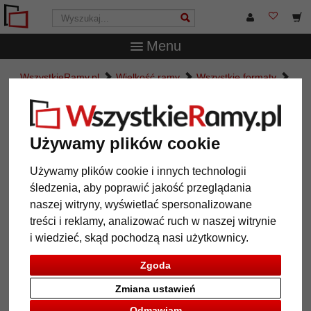
Menu
WszystkieRamy.pl
Wielkość ramy
Wszystkie formaty
Barokowa rama Cassis na wymiar
Barokowa rama Cassis na wymiar
Używamy plików cookie
Używamy plików cookie i innych technologii
śledzenia, aby poprawić jakość przeglądania
naszej witryny, wyświetlać spersonalizowane
treści i reklamy, analizować ruch w naszej witrynie
i wiedzieć, skąd pochodzą nasi użytkownicy.
Zgoda
Zmiana ustawień
Powrót
Dalej
Odmawiam