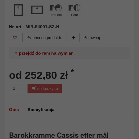
0,55 cm
1 cm
Nr. art.: MIR-94001-SZ-H
Pytania do produktu
Porównaj
» przejdź do ram na wymiar
*
od 252,80 zł
do koszyka
Opis
Specyfikacja
Barokkramme Cassis etter mål