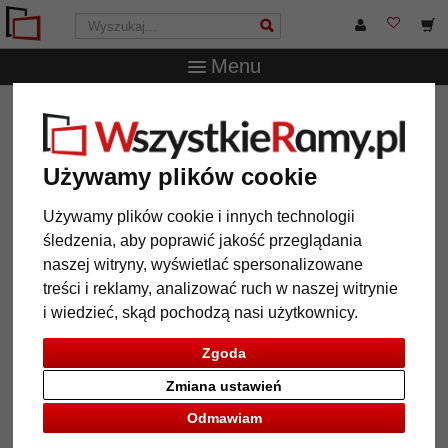
Menu
WszystkieRamy.pl
Marka
Frames Factory
Barokowa
rama Ewa z passe-partout
Barokowa rama Ewa z passe-
Używamy plików cookie
partout
Używamy plików cookie i innych technologii
śledzenia, aby poprawić jakość przeglądania
naszej witryny, wyświetlać spersonalizowane
treści i reklamy, analizować ruch w naszej witrynie
i wiedzieć, skąd pochodzą nasi użytkownicy.
Zgoda
Zmiana ustawień
Odmawiam
Powrót
Dalej