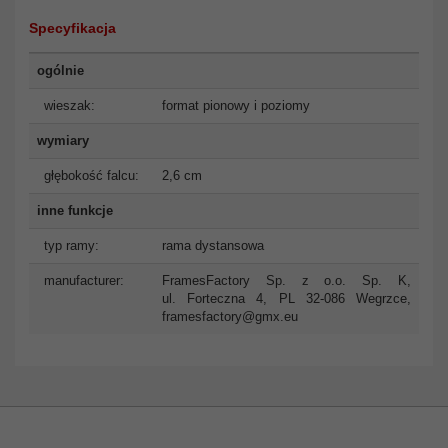
Specyfikacja
ogólnie
wieszak:
format pionowy i poziomy
wymiary
głębokość falcu:
2,6 cm
inne funkcje
typ ramy:
rama dystansowa
manufacturer:
FramesFactory Sp. z o.o. Sp. K,
ul. Forteczna 4, PL 32-086 Wegrzce,
framesfactory@gmx.eu