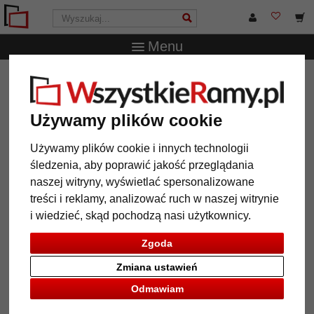
Menu
WszystkieRamy.pl
Wielkość ramy
42x59,4 cm (A2)
Barokowa rama Isabel
Używamy plików cookie
Barokowa rama Isabel
Używamy plików cookie i innych technologii
śledzenia, aby poprawić jakość przeglądania
naszej witryny, wyświetlać spersonalizowane
treści i reklamy, analizować ruch w naszej witrynie
i wiedzieć, skąd pochodzą nasi użytkownicy.
Zgoda
Zmiana ustawień
Odmawiam
Powrót
Dalej