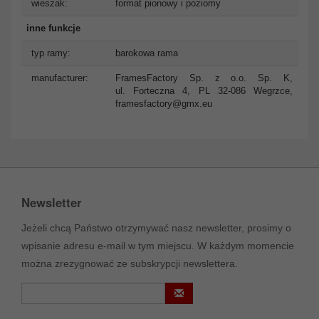
wieszak:
format pionowy i poziomy
inne funkcje
typ ramy:
barokowa rama
manufacturer:
FramesFactory Sp. z o.o. Sp. K,
ul. Forteczna 4, PL 32-086 Wegrzce,
framesfactory@gmx.eu
Newsletter
Jeżeli chcą Państwo otrzymywać nasz newsletter, prosimy o
wpisanie adresu e-mail w tym miejscu. W każdym momencie
można zrezygnować ze subskrypcji newslettera.