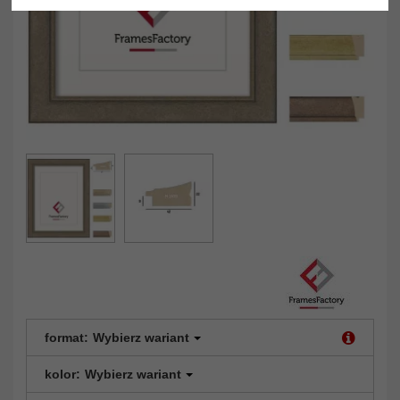
format:
Wybierz wariant
kolor:
Wybierz wariant