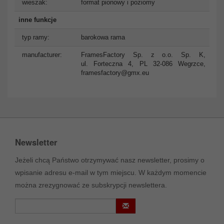
wieszak:
format pionowy i poziomy
inne funkcje
typ ramy:
barokowa rama
manufacturer:
FramesFactory Sp. z o.o. Sp. K,
ul. Forteczna 4, PL 32-086 Wegrzce,
framesfactory@gmx.eu
Newsletter
Jeżeli chcą Państwo otrzymywać nasz newsletter, prosimy o
wpisanie adresu e-mail w tym miejscu. W każdym momencie
można zrezygnować ze subskrypcji newslettera.