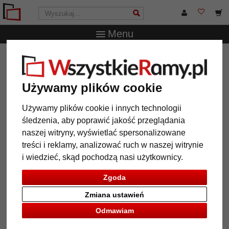
Menu
WszystkieRamy.pl
Marka
Frames Factory
Barokowa
rama Julia
Używamy plików cookie
Barokowa rama Julia
Używamy plików cookie i innych technologii
śledzenia, aby poprawić jakość przeglądania
naszej witryny, wyświetlać spersonalizowane
treści i reklamy, analizować ruch w naszej witrynie
i wiedzieć, skąd pochodzą nasi użytkownicy.
Zgoda
Zmiana ustawień
Odmawiam
Powrót
Dalej