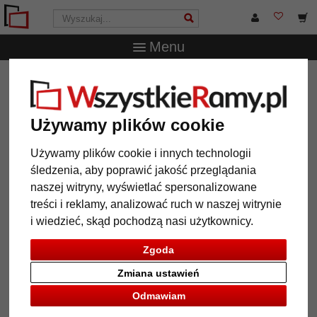
Menu
WszystkieRamy.pl
Marka
Frames Factory
Barokowa
rama Magda
Barokowa rama Magda
Używamy plików cookie
Używamy plików cookie i innych technologii
śledzenia, aby poprawić jakość przeglądania
naszej witryny, wyświetlać spersonalizowane
treści i reklamy, analizować ruch w naszej witrynie
i wiedzieć, skąd pochodzą nasi użytkownicy.
Zgoda
Zmiana ustawień
Odmawiam
Powrót
Dalej