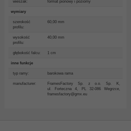
wieszak:
format pionowy i poziomy
wymiary
szerokość
60,00 mm
profilu:
wysokość
40,00 mm
profilu:
głębokość falcu:
1 cm
inne funkcje
typ ramy:
barokowa rama
manufacturer:
FramesFactory Sp. z o.o. Sp. K,
ul. Forteczna 4, PL 32-086 Wegrzce,
framesfactory@gmx.eu