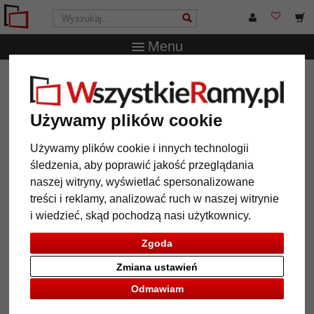
Menu
WszystkieRamy.pl
Wielkość ramy
Wszystkie formaty
Barokowa rama Marianna
Używamy plików cookie
Barokowa rama Marianna
Używamy plików cookie i innych technologii
śledzenia, aby poprawić jakość przeglądania
naszej witryny, wyświetlać spersonalizowane
treści i reklamy, analizować ruch w naszej witrynie
i wiedzieć, skąd pochodzą nasi użytkownicy.
Zgoda
Zmiana ustawień
Odmawiam
Powrót
Dalej