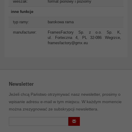
wieszak:
format pionowy i poziomy
inne funkcje
typ ramy:
barokowa rama
manufacturer:
FramesFactory Sp. z o.o. Sp. K,
ul. Forteczna 4, PL 32-086 Wegrzce,
framesfactory@gmx.eu
Newsletter
Jeżeli chcą Państwo otrzymywać nasz newsletter, prosimy o
wpisanie adresu e-mail w tym miejscu. W każdym momencie
można zrezygnować ze subskrypcji newslettera.