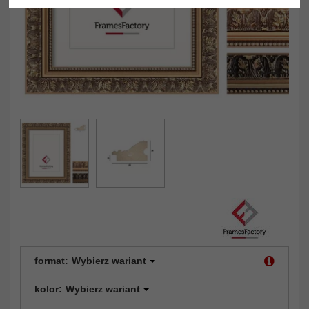
format:
Wybierz wariant
kolor:
Wybierz wariant