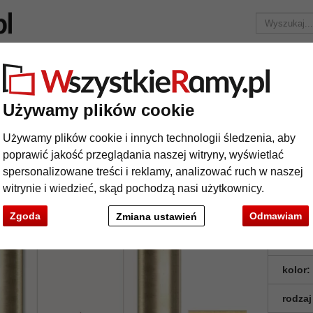
Marka
Ramy do obrazów na wymiar
Passe-partout
Akc
Tylko 25,95 zł
za wysyłkę.
Używamy plików cookie
 (A2)
Barokowa rama Rosa
Używamy plików cookie i innych technologii śledzenia, aby
rokowa rama Rosa
poprawić jakość przeglądania naszej witryny, wyświetlać
spersonalizowane treści i reklamy, analizować ruch w naszej
witrynie i wiedzieć, skąd pochodzą nasi użytkownicy.
Zgoda
Odmawiam
Zmiana ustawień
format
kolor:
rodzaj
t
Dalej