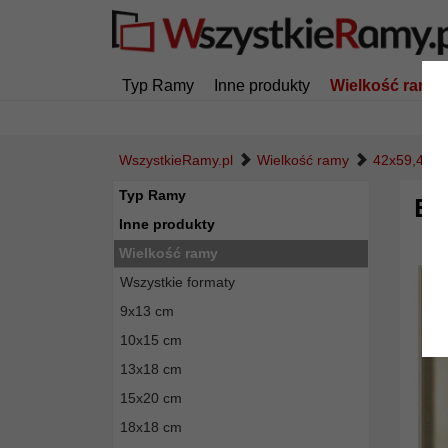
Typ Ramy
Inne produkty
Wielkość ramy
WszystkieRamy.pl
Wielkość ramy
42x59,4 cm
Typ Ramy
Ba
Inne produkty
Wielkość ramy
Wszystkie formaty
9x13 cm
10x15 cm
13x18 cm
15x20 cm
18x18 cm
Powró