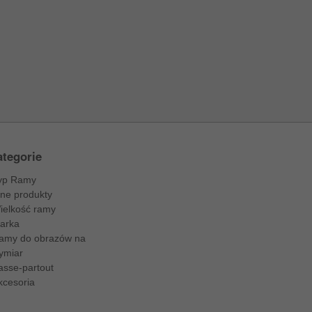
tegorie
yp Ramy
nne produkty
ielkość ramy
arka
amy do obrazów na
ymiar
asse-partout
kcesoria