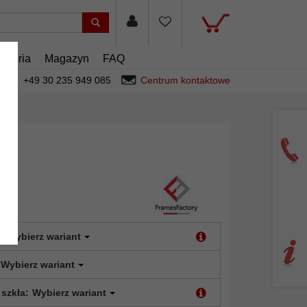
esoria
Magazyn
FAQ
+49 30 235 949 085
Centrum kontaktowe
:
Wybierz wariant
Wybierz wariant
 szkła:
Wybierz wariant