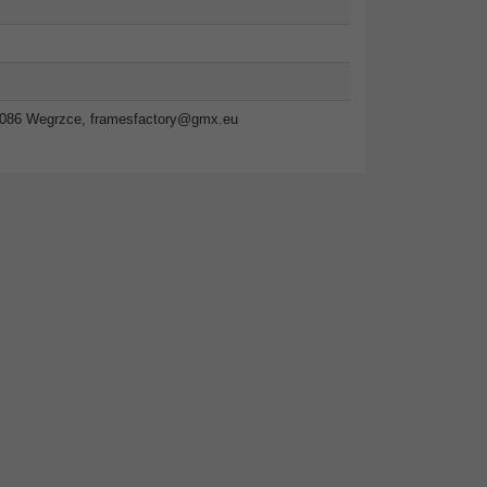
2-086 Wegrzce,
framesfactory@gmx.eu