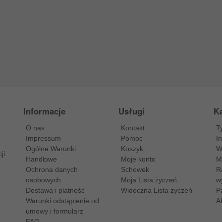
Informacje
Usługi
Ka
O nas
Kontakt
T
Impressum
Pomoc
I
Ogólne Warunki
Koszyk
W
ji
Handlowe
Moje konto
M
Ochrona danych
Schowek
R
osobowych
Moja Lista życzeń
w
Dostawa i platność
Widoczna Lista życzeń
P
Warunki odstąpienie od
A
umowy i formularz
FAQ