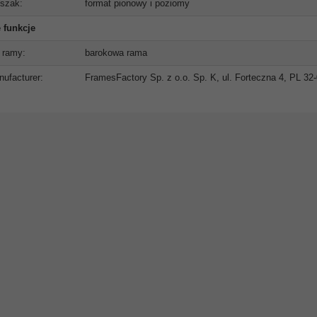
szak:
format pionowy i poziomy
 funkcje
 ramy:
barokowa rama
ufacturer:
FramesFactory Sp. z o.o. Sp. K, ul. Forteczna 4, PL 3