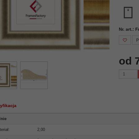
Nr. art.:
P
od 
yfikacja
lnie
eriał:
2,00