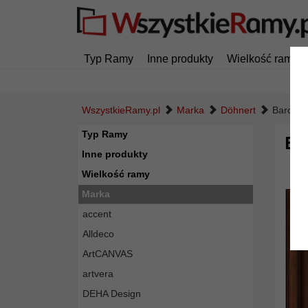
Typ Ramy
Inne produkty
Wielkość ramy
WszystkieRamy.pl
Marka
Döhnert
Barokow
Typ Ramy
Ba
Inne produkty
Wielkość ramy
Marka
accent
Alldeco
ArtCANVAS
artvera
DEHA Design
Powró