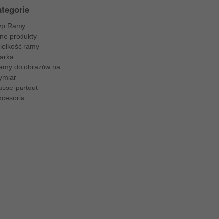
tegorie
yp Ramy
nne produkty
ielkość ramy
arka
amy do obrazów na
ymiar
asse-partout
kcesoria