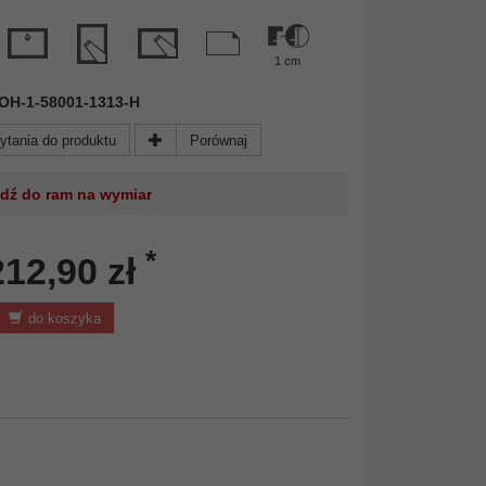
1 cm
 DOH-1-58001-1313-H
ytania do produktu
Porównaj
jdź do ram na wymiar
*
212,90 zł
do koszyka