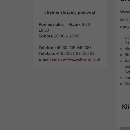
Wyso
chętnie służymy pomocą!
solid
Poniedziałek – Piątek
8:00 –
ramy 
18:30
Sobota
10:00 – 18:00
Oc
Ra
Telefon
+49 30 235 949 085
Mo
Telefaks
+49 30 31 99 185 09
St
E-mail
service@wszystkieramy.pl
Za
Śc
Śc
Ła
Wy
Kli