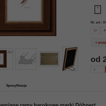
Nr. art.:
P
» prze
od 
Specyfikacja
ewniane ramy barokowe marki Döhnert