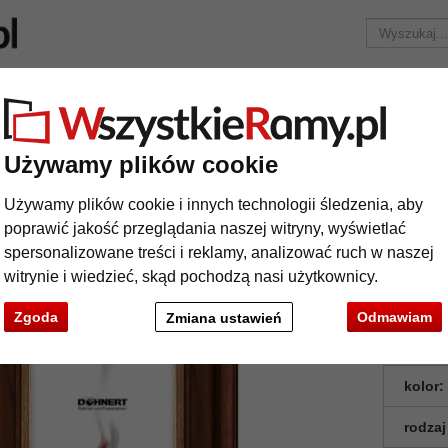
Marka
Ramy do obrazów na wymiar
Passe-partout
Akc
Tylko 25,95 zł
za wysyłkę.
Używamy plików cookie
a rama Southgate
rokowa rama Southgate
Używamy plików cookie i innych technologii śledzenia, aby
poprawić jakość przeglądania naszej witryny, wyświetlać
spersonalizowane treści i reklamy, analizować ruch w naszej
witrynie i wiedzieć, skąd pochodzą nasi użytkownicy.
Zgoda
Odmawiam
Zmiana ustawień
format
kolor:
rodzaj
t
Dalej