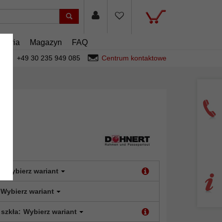
esoria
Magazyn
FAQ
+49 30 235 949 085
Centrum kontaktowe
:
Wybierz wariant
Wybierz wariant
 szkła:
Wybierz wariant