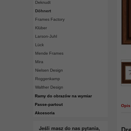
Deknudt
Döhnert
Frames Factory
Klüber
Larson-Juhl
Lück
Mende Frames
Mira
Nielsen Design
Roggenkamp
Walther Design
Ramy do obrazów na wymiar
Passe-partout
Opis
Akcesoria
Jeśli masz do nas pytania,
Dr