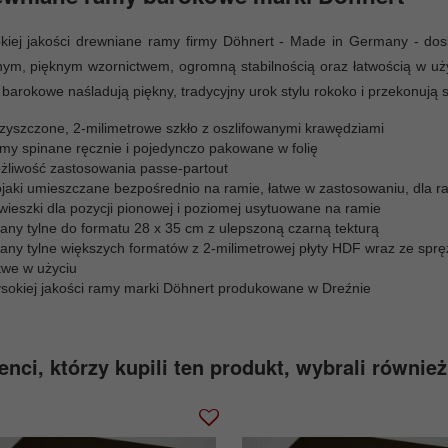
kiej jakości drewniane ramy firmy Döhnert - Made in Germany - dos
nym, pięknym wzornictwem, ogromną stabilnością oraz łatwością w uż
barokowe naśladują piękny, tradycyjny urok stylu rokoko i przekonuj
zyszczone, 2-milimetrowe szkło z oszlifowanymi krawędziami
my spinane ręcznie i pojedynczo pakowane w folię
żliwość zastosowania passe-partout
ojaki umieszczane bezpośrednio na ramie, łatwe w zastosowaniu, dla r
wieszki dla pozycji pionowej i poziomej usytuowane na ramie
iany tylne do formatu 28 x 35 cm z ulepszoną czarną tekturą
iany tylne większych formatów z 2-milimetrowej płyty HDF wraz ze sp
twe w użyciu
sokiej jakości ramy marki Döhnert produkowane w Dreźnie
enci, którzy kupili ten produkt, wybrali również