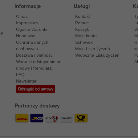
Informacje
Usługi
Ka
O nas
Kontakt
T
Impressum
Pomoc
I
Ogólne Warunki
Koszyk
W
ji
Handlowe
Moje konto
M
Ochrona danych
Schowek
R
osobowych
Moja Lista życzeń
w
Dostawa i platność
Widoczna Lista życzeń
P
Warunki odstąpienie od
A
umowy i formularz
FAQ
Newsletter
Odstąpić od umowy
Partnerzy dostawy