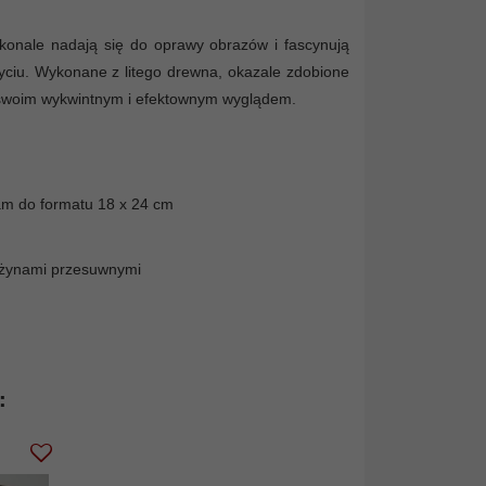
konale nadają się do oprawy obrazów i fascynują
yciu. Wykonane z litego drewna, okazale zdobione
ą swoim wykwintnym i efektownym wyglądem.
am do formatu 18 x 24 cm
rężynami przesuwnymi
: