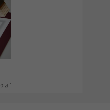
*
20 zł